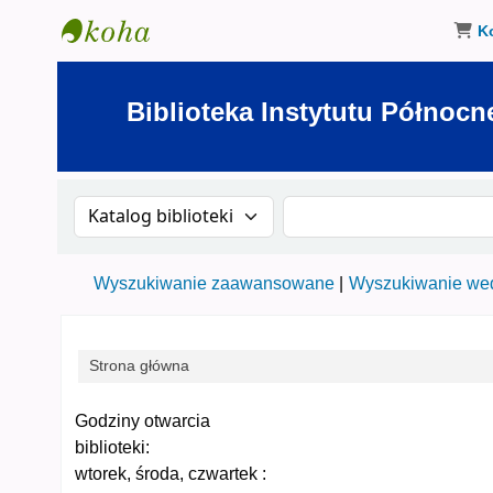
K
Biblioteka Instytutu Północnego w Olsztynie
Biblioteka Instytutu Północn
Szukaj w katalogu po:
Szukaj w katalogu
Wyszukiwanie zaawansowane
Wyszukiwanie wed
Strona główna
Koha
Godziny otwarcia
biblioteki:
wtorek, środa, czwartek :