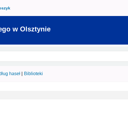
oszyk
ego w Olsztynie
ług haseł
Biblioteki