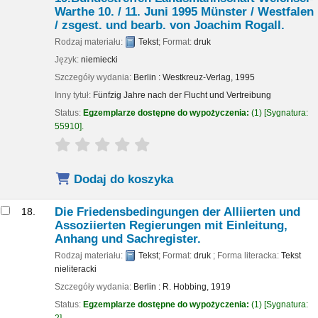
Warthe 10. / 11. Juni 1995 Münster / Westfalen
/
zsgest. und bearb. von Joachim Rogall.
Rodzaj materiału:
Tekst
; Format:
druk
Język:
niemiecki
Szczegóły wydania:
Berlin :
Westkreuz-Verlag,
1995
Inny tytuł:
Fünfzig Jahre nach der Flucht und Vertreibung
Status:
Egzemplarze dostępne do wypożyczenia:
(1)
Sygnatura:
55910
.
star rating
Average : 0.0 out of 5 stars
Dodaj do koszyka
Die Friedensbedingungen der Alliierten und
18.
Assoziierten Regierungen mit Einleitung,
Anhang und Sachregister.
Rodzaj materiału:
Tekst
; Format:
druk
; Forma literacka:
Tekst
nieliteracki
Szczegóły wydania:
Berlin :
R. Hobbing,
1919
Status:
Egzemplarze dostępne do wypożyczenia:
(1)
Sygnatura:
2
.