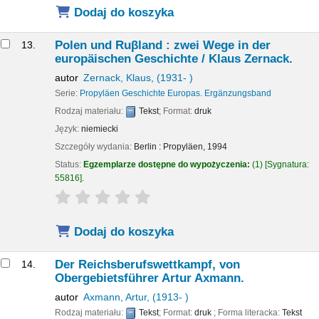
Dodaj do koszyka
Polen und Ruβland : zwei Wege in der
13.
europäischen Geschichte /
Klaus Zernack.
autor
Zernack, Klaus
, (1931- )
Serie:
Propyläen Geschichte Europas. Ergänzungsband
Rodzaj materiału:
Tekst
; Format:
druk
Język:
niemiecki
Szczegóły wydania:
Berlin :
Propyläen,
1994
Status:
Egzemplarze dostępne do wypożyczenia:
(1)
Sygnatura:
55816
.
star rating
Average : 0.0 out of 5 stars
Dodaj do koszyka
Der Reichsberufswettkampf,
von
14.
Obergebietsführer Artur Axmann.
autor
Axmann, Artur
, (1913- )
Rodzaj materiału:
Tekst
; Format:
druk
; Forma literacka:
Tekst