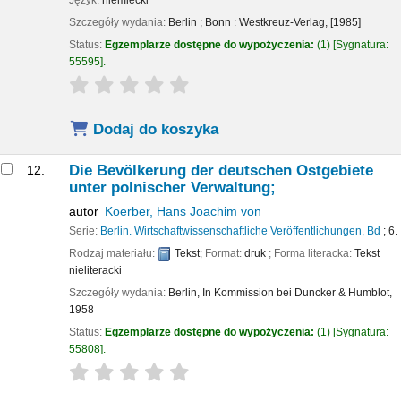
Język:
niemiecki
Szczegóły wydania:
Berlin ; Bonn :
Westkreuz-Verlag,
[1985]
Status:
Egzemplarze dostępne do wypożyczenia:
(1)
Sygnatura:
55595
.
star rating
Average : 0.0 out of 5 stars
Dodaj do koszyka
Die Bevölkerung der deutschen Ostgebiete
12.
unter polnischer Verwaltung;
autor
Koerber, Hans Joachim von
Serie:
Berlin. Wirtschaftwissenschaftliche Veröffentlichungen, Bd
; 6.
Rodzaj materiału:
Tekst
; Format:
druk
; Forma literacka:
Tekst
nieliteracki
Szczegóły wydania:
Berlin,
In Kommission bei Duncker & Humblot,
1958
Status:
Egzemplarze dostępne do wypożyczenia:
(1)
Sygnatura:
55808
.
star rating
Average : 0.0 out of 5 stars