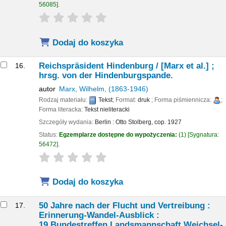
56085
.
star rating
Average : 0.0 out of 5 stars
Dodaj do koszyka
Reichspräsident Hindenburg /
[Marx et al.] ;
16.
hrsg. von der Hindenburgspande.
autor
Marx, Wilhelm
, (1863-1946)
Rodzaj materiału:
Tekst
; Format:
druk
; Forma piśmiennicza:
;
Forma literacka:
Tekst nieliteracki
Szczegóły wydania:
Berlin :
Otto Stolberg,
cop. 1927
Status:
Egzemplarze dostępne do wypożyczenia:
(1)
Sygnatura:
56472
.
star rating
Average : 0.0 out of 5 stars
Dodaj do koszyka
50 Jahre nach der Flucht und Vertreibung :
17.
Erinnerung-Wandel-Ausblick :
19.Bundestreffen Landsmannschaft Weichsel-