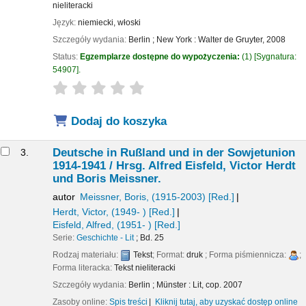
nieliteracki
Język:
niemiecki
,
włoski
Szczegóły wydania:
Berlin ; New York :
Walter de Gruyter,
2008
Status:
Egzemplarze dostępne do wypożyczenia:
(1)
Sygnatura:
54907
.
star rating
Average : 0.0 out of 5 stars
Dodaj do koszyka
Deutsche in Rußland und in der Sowjetunion
3.
1914-1941 /
Hrsg. Alfred Eisfeld, Victor Herdt
und Boris Meissner.
autor
Meissner, Boris
, (1915-2003)
[Red.]
Herdt, Victor
, (1949- )
[Red.]
Eisfeld, Alfred
, (1951- )
[Red.]
Serie:
Geschichte - Lit
; Bd. 25
Rodzaj materiału:
Tekst
; Format:
druk
; Forma piśmiennicza:
;
Forma literacka:
Tekst nieliteracki
Szczegóły wydania:
Berlin ; Münster :
Lit,
cop. 2007
Zasoby online:
Spis treści
Kliknij tutaj, aby uzyskać dostęp online