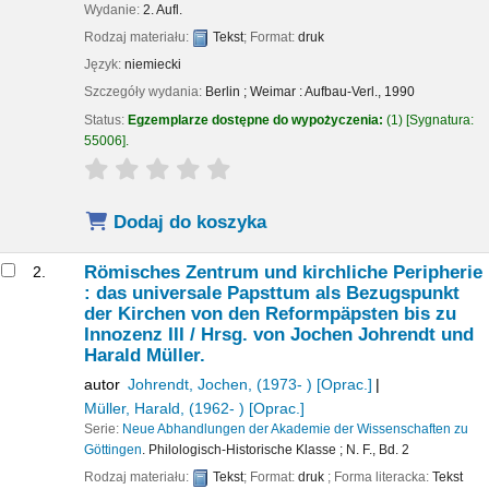
Wydanie:
2. Aufl.
Rodzaj materiału:
Tekst
; Format:
druk
Język:
niemiecki
Szczegóły wydania:
Berlin ; Weimar :
Aufbau-Verl.,
1990
Status:
Egzemplarze dostępne do wypożyczenia:
(1)
Sygnatura:
55006
.
star rating
Average : 0.0 out of 5 stars
Dodaj do koszyka
Römisches Zentrum und kirchliche Peripherie
2.
: das universale Papsttum als Bezugspunkt
der Kirchen von den Reformpäpsten bis zu
Innozenz III /
Hrsg. von Jochen Johrendt und
Harald Müller.
autor
Johrendt, Jochen
, (1973- )
[Oprac.]
Müller, Harald
, (1962- )
[Oprac.]
Serie:
Neue Abhandlungen der Akademie der Wissenschaften zu
Göttingen
. Philologisch-Historische Klasse ; N. F., Bd. 2
Rodzaj materiału:
Tekst
; Format:
druk
; Forma literacka:
Tekst