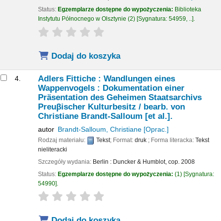
Status:
Egzemplarze dostępne do wypożyczenia:
Biblioteka
Instytutu Północnego w Olsztynie
(2)
Sygnatura:
54959, ..
.
star rating
Average : 0.0 out of 5 stars
Dodaj do koszyka
Adlers Fittiche : Wandlungen eines
4.
Wappenvogels : Dokumentation einer
Präsentation des Geheimen Staatsarchivs
Preuβischer Kulturbesitz /
bearb. von
Christiane Brandt-Salloum [et al.].
autor
Brandt-Salloum, Christiane
[Oprac.]
Rodzaj materiału:
Tekst
; Format:
druk
; Forma literacka:
Tekst
nieliteracki
Szczegóły wydania:
Berlin :
Duncker & Humblot,
cop. 2008
Status:
Egzemplarze dostępne do wypożyczenia:
(1)
Sygnatura:
54990
.
star rating
Average : 0.0 out of 5 stars
Dodaj do koszyka