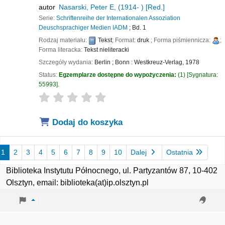
autor
Nasarski, Peter E
, (1914- )
[Red.]
Serie:
Schriftenreihe der Internationalen Assoziation
Deuschsprachiger Medien IADM
; Bd. 1
Rodzaj materiału:
Tekst
; Format:
druk
; Forma piśmiennicza:
;
Forma literacka:
Tekst nieliteracki
Szczegóły wydania:
Berlin ; Bonn :
Westkreuz-Verlag,
1978
Status:
Egzemplarze dostępne do wypożyczenia:
(1)
Sygnatura:
55993
.
star rating
Average : 0.0 out of 5 stars
Dodaj do koszyka
1
2
3
4
5
6
7
8
9
10
Dalej
Ostatnia
Biblioteka Instytutu Północnego, ul. Partyzantów 87, 10-402
Olsztyn, email: biblioteka(at)ip.olsztyn.pl