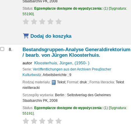
Staatsarchiv PK,
2008
Status:
Egzemplarze dostępne do wypożyczenia:
(1)
Sygnatura:
55190
.
star rating
Average : 0.0 out of 5 stars
Dodaj do koszyka
Bestandsgruppen-Analyse Generaldirektorium
8.
/
bearb. von Jürgen Kloosterhuis.
autor
Kloosterhuis, Jürgen
, (1950- )
Serie:
Veröffentlichungen aus den Archiven Preuβischer
Kulturbesitz
. Arbeitsberichte ; 9
Rodzaj materiału:
Tekst
; Format:
druk
; Forma literacka:
Tekst
nieliteracki
Szczegóły wydania:
Berlin :
Selbstverlag des Geheimes
Staatsarchiv PK,
2008
Status:
Egzemplarze dostępne do wypożyczenia:
(1)
Sygnatura:
55191
.
star rating
Average : 0.0 out of 5 stars