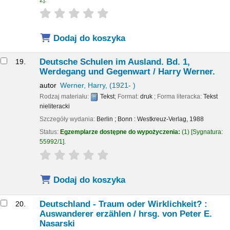
star rating
Average : 0.0 out of 5 stars
Dodaj do koszyka
Deutsche Schulen im Ausland. Bd. 1,
19.
Werdegang und Gegenwart /
Harry Werner.
autor
Werner, Harry
, (1921- )
Rodzaj materiału:
Tekst
; Format:
druk
; Forma literacka:
Tekst
nieliteracki
Szczegóły wydania:
Berlin ; Bonn :
Westkreuz-Verlag,
1988
Status:
Egzemplarze dostępne do wypożyczenia:
(1)
Sygnatura:
55992/1
.
star rating
Average : 0.0 out of 5 stars
Dodaj do koszyka
Deutschland - Traum oder Wirklichkeit? :
20.
Auswanderer erzählen /
hrsg. von Peter E.
Nasarski