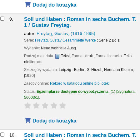
Dodaj do koszyka
Soll und Haben : Roman in sechs Buchern. T.
9.
1 /
Gustav Freytag.
autor
Freytag, Gustav
, (1816-1895)
Serie:
Freytag, Gustav Gesammelte Werke
; Serie 2 Bd 1
Wydanie:
Neue wohlfeile Ausg.
Rodzaj materiału:
Tekst
; Format:
druk
; Forma literacka:
Tekst
nieliteracki
Szczegóły wydania:
Leipzig : Berlin :
S. Hirzel ; Hermann Klemm,
[1920]
Zasoby online:
Rekord w katalogu online biblioteki
Status:
Egzemplarze dostępne do wypożyczenia:
(1)
Sygnatura:
56003/1
.
star rating
Average : 0.0 out of 5 stars
Dodaj do koszyka
Soll und Haben : Roman in sechs Buchern. T.
10.