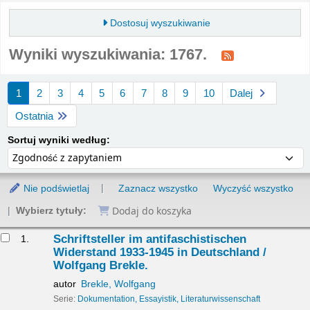
Dostosuj wyszukiwanie
Wyniki wyszukiwania: 1767.
Sortuj
1
2
3
4
5
6
7
8
9
10
Dalej
Ostatnia
Sortuj według:
Sortuj wyniki według:
Nie podświetlaj
Zaznacz wszystko
Wyczyść wszystko
Dodaj do koszyka
Wybierz tytuły:
yniki
Schriftsteller im antifaschistischen
1.
Widerstand 1933-1945 in Deutschland /
Wolfgang Brekle.
autor
Brekle, Wolfgang
Serie:
Dokumentation, Essayistik, Literaturwissenschaft