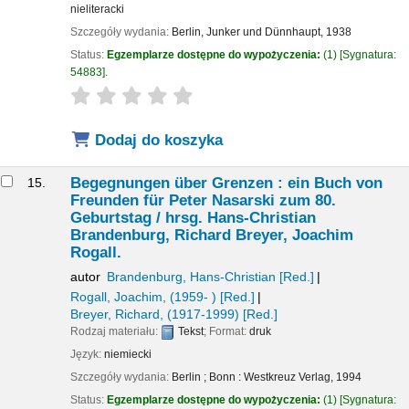
nieliteracki
Szczegóły wydania:
Berlin,
Junker und Dünnhaupt,
1938
Status:
Egzemplarze dostępne do wypożyczenia:
(1)
Sygnatura:
54883
.
star rating
Average : 0.0 out of 5 stars
Dodaj do koszyka
Begegnungen über Grenzen : ein Buch von
15.
Freunden für Peter Nasarski zum 80.
Geburtstag /
hrsg. Hans-Christian
Brandenburg, Richard Breyer, Joachim
Rogall.
autor
Brandenburg, Hans-Christian
[Red.]
Rogall, Joachim
, (1959- )
[Red.]
Breyer, Richard
, (1917-1999)
[Red.]
Rodzaj materiału:
Tekst
; Format:
druk
Język:
niemiecki
Szczegóły wydania:
Berlin ; Bonn :
Westkreuz Verlag,
1994
Status:
Egzemplarze dostępne do wypożyczenia:
(1)
Sygnatura: