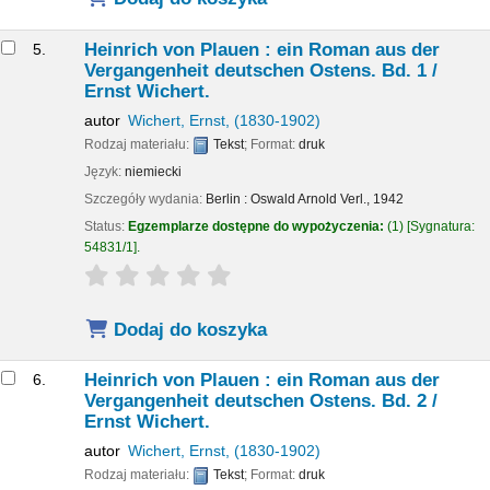
Heinrich von Plauen : ein Roman aus der
5.
Vergangenheit deutschen Ostens. Bd. 1 /
Ernst Wichert.
autor
Wichert, Ernst
, (1830-1902)
Rodzaj materiału:
Tekst
; Format:
druk
Język:
niemiecki
Szczegóły wydania:
Berlin :
Oswald Arnold Verl.,
1942
Status:
Egzemplarze dostępne do wypożyczenia:
(1)
Sygnatura:
54831/1
.
star rating
Average : 0.0 out of 5 stars
Dodaj do koszyka
Heinrich von Plauen : ein Roman aus der
6.
Vergangenheit deutschen Ostens. Bd. 2 /
Ernst Wichert.
autor
Wichert, Ernst
, (1830-1902)
Rodzaj materiału:
Tekst
; Format:
druk