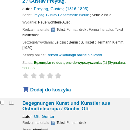
2 /
Gustav Freytag.
autor
Freytag, Gustav
, (1816-1895)
Serie:
Freytag, Gustav Gesammelte Werke
; Serie 2 Bd 2
Wydanie:
Neue wohlfeile Ausg.
Rodzaj materiału:
Tekst
; Format:
druk
; Forma literacka:
Tekst
nieliteracki
Szczegóły wydania:
Leipzig : Berlin :
S. Hirzel ; Hermann Klemm,
[1920]
Zasoby online:
Rekord w katalogu online biblioteki
Status:
Egzemplarze dostępne do wypożyczenia:
(1)
Sygnatura:
56003/2
.
star rating
Average : 0.0 out of 5 stars
Dodaj do koszyka
Begegnungen Kunst und Kunstler aus
11.
Ostmitteleuropa /
Gunter Ott.
autor
Ott, Gunter
Rodzaj materiału:
Tekst
; Format:
druk