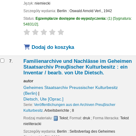
Język:
niemiecki
Szczegóły wydania:
Berlin :
Oswald Arnold Verl.,
1942
Status:
Egzemplarze dostępne do wypożyczenia:
(1)
Sygnatura:
54831/2
.
star rating
Average : 0.0 out of 5 stars
Dodaj do koszyka
Familienarchive und Nachlässe im Geheimen
7.
Staatsarchiv Preuβischer Kulturbesitz : ein
Inventar /
bearb. von Ute Dietsch.
autor
Geheimes Staatsarchiv Preussischer Kulturbesitz
(Berlin)
Dietsch, Ute
[Oprac.]
Serie:
Veröffentlichungen aus den Archiven Preuβischer
Kulturbesitz
. Arbeitsberichte ; 8
Rodzaj materiału:
Tekst
; Format:
druk
; Forma literacka:
Tekst
nieliteracki
Szczegóły wydania:
Berlin :
Selbstverlag des Geheimes