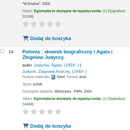
"W Drodze",
2000
Status:
Egzemplarze dostępne do wypożyczenia:
(1)
Sygnatura:
55106
.
star rating
Average : 0.0 out of 5 stars
Dodaj do koszyka
Polonia : słownik biograficzny /
Agata i
14.
Zbigniew Judyccy.
autor
Judycka, Agata
, (1959- )
Judycki, Zbigniew Andrzej
, (1948- )
Rodzaj materiału:
Tekst
; Format:
druk
Język:
polski
Szczegóły wydania:
Warszawa :
PWN,
2000
Status:
Egzemplarze dostępne do wypożyczenia:
(1)
Sygnatura:
54468
.
star rating
Average : 0.0 out of 5 stars
Dodaj do koszyka