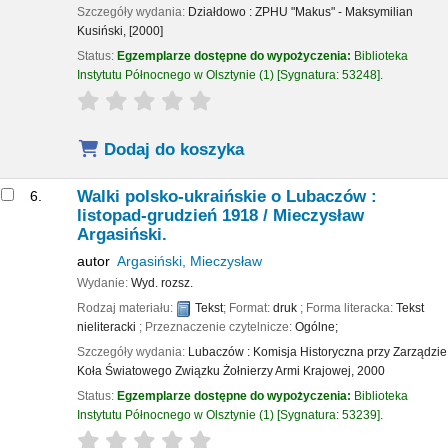
Szczegóły wydania:
Działdowo :
ZPHU "Makus" - Maksymilian
Kusiński,
[2000]
Status:
Egzemplarze dostępne do wypożyczenia:
Biblioteka
Instytutu Północnego w Olsztynie
(1)
Sygnatura:
53248
.
star rating
Average : 0.0 out of 5 stars
Dodaj do koszyka
Walki polsko-ukraińskie o Lubaczów :
6.
listopad-grudzień 1918 /
Mieczysław
Argasiński.
autor
Argasiński, Mieczysław
Wydanie:
Wyd. rozsz.
Rodzaj materiału:
Tekst
; Format:
druk
; Forma literacka:
Tekst
nieliteracki
; Przeznaczenie czytelnicze:
Ogólne;
Szczegóły wydania:
Lubaczów :
Komisja Historyczna przy Zarządzie
Koła Światowego Związku Żołnierzy Armi Krajowej,
2000
Status:
Egzemplarze dostępne do wypożyczenia:
Biblioteka
Instytutu Północnego w Olsztynie
(1)
Sygnatura:
53239
.
star rating
Average : 0.0 out of 5 stars