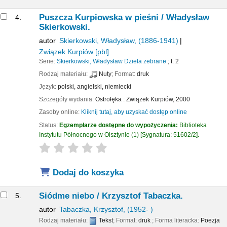
Puszcza Kurpiowska w pieśni /
Władysław
4.
Skierkowski.
autor
Skierkowski, Władysław
, (1886-1941)
Związek Kurpiów
[pbl]
Serie:
Skierkowski, Władysław Dzieła zebrane
; t. 2
Rodzaj materiału:
Nuty
; Format:
druk
Język:
polski
,
angielski
,
niemiecki
Szczegóły wydania:
Ostrołęka :
Związek Kurpiów,
2000
Zasoby online:
Kliknij tutaj, aby uzyskać dostęp online
Status:
Egzemplarze dostępne do wypożyczenia:
Biblioteka
Instytutu Północnego w Olsztynie
(1)
Sygnatura:
51602/2
.
star rating
Average : 0.0 out of 5 stars
Dodaj do koszyka
Siódme niebo /
Krzysztof Tabaczka.
5.
autor
Tabaczka, Krzysztof
, (1952- )
Rodzaj materiału:
Tekst
; Format:
druk
; Forma literacka:
Poezja