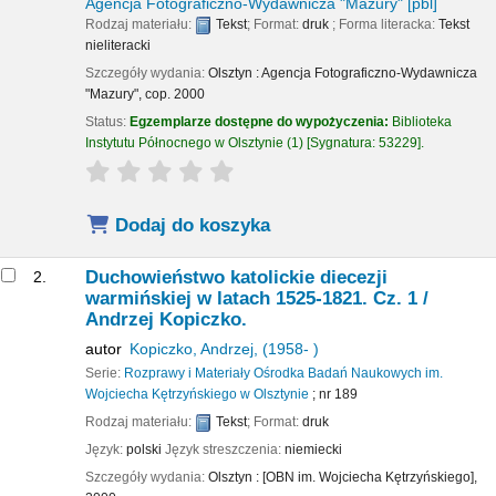
Agencja Fotograficzno-Wydawnicza "Mazury"
[pbl]
Rodzaj materiału:
Tekst
; Format:
druk
; Forma literacka:
Tekst
nieliteracki
Szczegóły wydania:
Olsztyn :
Agencja Fotograficzno-Wydawnicza
"Mazury",
cop. 2000
Status:
Egzemplarze dostępne do wypożyczenia:
Biblioteka
Instytutu Północnego w Olsztynie
(1)
Sygnatura:
53229
.
star rating
Average : 0.0 out of 5 stars
Dodaj do koszyka
Duchowieństwo katolickie diecezji
2.
warmińskiej w latach 1525-1821. Cz. 1 /
Andrzej Kopiczko.
autor
Kopiczko, Andrzej
, (1958- )
Serie:
Rozprawy i Materiały Ośrodka Badań Naukowych im.
Wojciecha Kętrzyńskiego w Olsztynie
; nr 189
Rodzaj materiału:
Tekst
; Format:
druk
Język:
polski
Język streszczenia:
niemiecki
Szczegóły wydania:
Olsztyn :
[OBN im. Wojciecha Kętrzyńskiego],