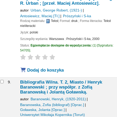
R. Urban ; [przeł. Maciej Antosiewicz].
autor
Urban, George Robert
, (1921-)
Antosiewicz, Maciej
[Tł.]
Prószyński i S-ka
Rodzaj materiału:
Tekst
; Format:
druk
; Forma literacka:
Tekst
nieliteracki
Język:
polski
Szczegóły wydania:
Warszawa :
Prószyński i S-ka,
2000
Status:
Egzemplarze dostępne do wypożyczenia:
(1)
Sygnatura:
54705
.
star rating
Average : 0.0 out of 5 stars
Dodaj do koszyka
Bibliografia Wilna. T. 2, Miasto /
Henryk
9.
Baranowski ; przy współpr. z Zofią
Baranowską i Jolantą Goławską.
autor
Baranowski, Henryk
, (1920-2011)
Baranowska, Zofia (bibliograf)
[Oprac.]
Goławska, Jolanta
[Oprac.]
Uniwersytet Mikołaja Kopernika (Toruń)