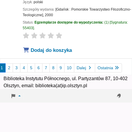
Język:
polski
Szczegóły wydania:
[Gdańsk :
Pomorskie Towarzystwo Filozoficzno-
Teologiczne],
2000
Status:
Egzemplarze dostępne do wypożyczenia:
(1)
Sygnatura:
55403
.
star rating
Average : 0.0 out of 5 stars
Dodaj do koszyka
1
2
3
4
5
6
7
8
9
10
Dalej
Ostatnia
Biblioteka Instytutu Północnego, ul. Partyzantów 87, 10-402
Olsztyn, email: biblioteka(at)ip.olsztyn.pl