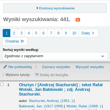
Dostosuj wyszukiwanie
Wyniki wyszukiwania: 441.
Sortuj
1
2
3
4
5
6
7
8
9
10
Dalej
Ostatnia
Sortuj według:
Sortuj wyniki według:
Nie podświetlaj
Zaznacz wszystko
Wyczyść wszystko
Dodaj do koszyka
Wybierz tytuły:
yniki
Olsztyn /
[Andrzej Stachurski] ; tekst Rafał
1.
Wolski, Jan Bałdowski ; zdj. Andrzej
Stachurski.
autor
Stachurski, Andrzej
, (1951- )
Bałdowski, Jan
, (1917-1999)
Wolski, Rafał
, (1968- )