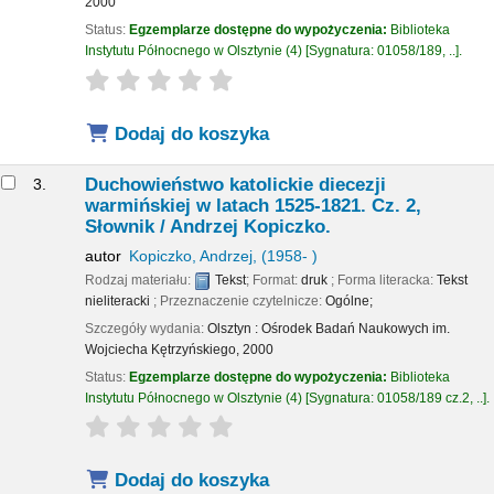
2000
Status:
Egzemplarze dostępne do wypożyczenia:
Biblioteka
Instytutu Północnego w Olsztynie
(4)
Sygnatura:
01058/189, ..
.
star rating
Average : 0.0 out of 5 stars
Dodaj do koszyka
Duchowieństwo katolickie diecezji
3.
warmińskiej w latach 1525-1821. Cz. 2,
Słownik /
Andrzej Kopiczko.
autor
Kopiczko, Andrzej
, (1958- )
Rodzaj materiału:
Tekst
; Format:
druk
; Forma literacka:
Tekst
nieliteracki
; Przeznaczenie czytelnicze:
Ogólne;
Szczegóły wydania:
Olsztyn :
Ośrodek Badań Naukowych im.
Wojciecha Kętrzyńskiego,
2000
Status:
Egzemplarze dostępne do wypożyczenia:
Biblioteka
Instytutu Północnego w Olsztynie
(4)
Sygnatura:
01058/189 cz.2, ..
.
star rating
Average : 0.0 out of 5 stars
Dodaj do koszyka