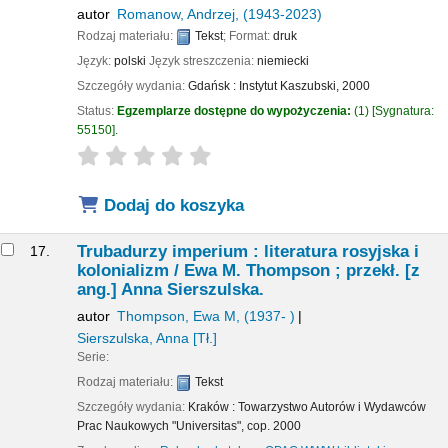
autor
Romanow, Andrzej
, (1943-2023)
Rodzaj materiału:
Tekst
; Format:
druk
Język:
polski
Język streszczenia:
niemiecki
Szczegóły wydania:
Gdańsk :
Instytut Kaszubski,
2000
Status:
Egzemplarze dostępne do wypożyczenia:
(1)
Sygnatura:
55150
.
star rating
Average : 0.0 out of 5 stars
Dodaj do koszyka
Trubadurzy imperium : literatura rosyjska i
17.
kolonializm /
Ewa M. Thompson ; przekł. [z
ang.] Anna Sierszulska.
autor
Thompson, Ewa M
, (1937- )
Sierszulska, Anna
[Tł.]
Serie:
Rodzaj materiału:
Tekst
Szczegóły wydania:
Kraków :
Towarzystwo Autorów i Wydawców
Prac Naukowych "Universitas",
cop. 2000