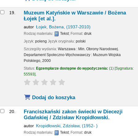
Muzeum Katyńskie w Warszawie /
Bożena
19.
Łojek [et al.].
autor
Łojek, Bożena
, (1937-2010)
Rodzaj materiału:
Tekst
; Format:
druk
Język:
poleng
Język oryginału:
polski
Szczegóły wydania:
Warszawa :
Min. Obrony Narodowej.
Departament Społeczno-Wychowawczy : Muzeum Wojska
Polskiego,
2000
Status:
Egzemplarze dostępne do wypożyczenia:
(1)
Sygnatura:
55593
.
star rating
Average : 0.0 out of 5 stars
Dodaj do koszyka
Franciszkański zakon świecki w Diecezji
20.
Gdańskiej /
Zdzisław Kropidłowski.
autor
Kropidłowski, Zdzisław
, (1952- )
Rodzaj materiału:
Tekst
; Format:
druk