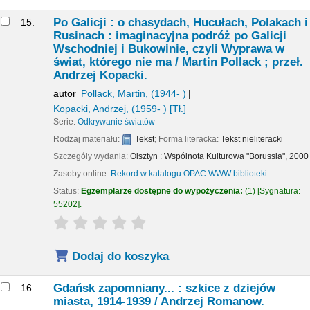
Po Galicji : o chasydach, Hucułach, Polakach i
15.
Rusinach : imaginacyjna podróż po Galicji
Wschodniej i Bukowinie, czyli Wyprawa w
świat, którego nie ma /
Martin Pollack ; przeł.
Andrzej Kopacki.
autor
Pollack, Martin
, (1944- )
Kopacki, Andrzej
, (1959- )
[Tł.]
Serie:
Odkrywanie światów
Rodzaj materiału:
Tekst
; Forma literacka:
Tekst nieliteracki
Szczegóły wydania:
Olsztyn :
Wspólnota Kulturowa "Borussia",
2000
Zasoby online:
Rekord w katalogu OPAC WWW biblioteki
Status:
Egzemplarze dostępne do wypożyczenia:
(1)
Sygnatura:
55202
.
star rating
Average : 0.0 out of 5 stars
Dodaj do koszyka
Gdańsk zapomniany... : szkice z dziejów
16.
miasta, 1914-1939 /
Andrzej Romanow.