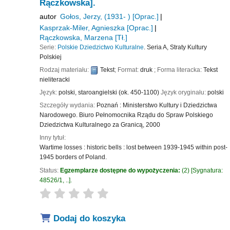
Rączkowska].
autor
Gołos, Jerzy
, (1931- )
[Oprac.]
Kasprzak-Miler, Agnieszka
[Oprac.]
Rączkowska, Marzena
[Tł.]
Serie:
Polskie Dziedzictwo Kulturalne
. Seria A, Straty Kultury
Polskiej
Rodzaj materiału:
Tekst
; Format:
druk
; Forma literacka:
Tekst
nieliteracki
Język:
polski
,
staroangielski (ok. 450-1100)
Język oryginału:
polski
Szczegóły wydania:
Poznań :
Ministerstwo Kultury i Dziedzictwa
Narodowego. Biuro Pełnomocnika Rządu do Spraw Polskiego
Dziedzictwa Kulturalnego za Granicą,
2000
Inny tytuł:
Wartime losses : historic bells : lost between 1939-1945 within post-
1945 borders of Poland.
Status:
Egzemplarze dostępne do wypożyczenia:
(2)
Sygnatura:
48526/1, ..
.
star rating
Average : 0.0 out of 5 stars
Dodaj do koszyka