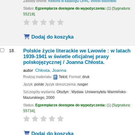
Zasoby online:
Rekord w katalogu OPAC WWW biblioteki
Status:
Egzemplarze dostępne do wypożyczenia:
(1)
Sygnatura:
55219
.
star rating
Average : 0.0 out of 5 stars
Dodaj do koszyka
Polskie życie literackie we Lwowie : w latach
18.
1939-1941 w świetle oficjalnej prasy
polskojęzycznej /
Joanna Chłosta.
autor
Chłosta, Joanna
Rodzaj materiału:
Tekst
; Format:
druk
Język:
polski
Język streszczenia:
rusger
Szczegóły wydania:
Olsztyn :
Wydaw. Uniwersytetu Warmińsko-
Mazurskiego,
2000
Status:
Egzemplarze dostępne do wypożyczenia:
(1)
Sygnatura:
55734
.
star rating
Average : 0.0 out of 5 stars
Dodaj do koszyka