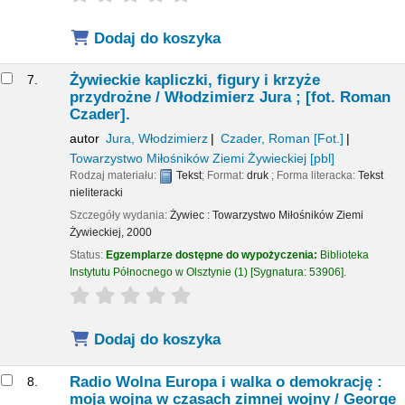
Dodaj do koszyka
Żywieckie kapliczki, figury i krzyże
7.
przydrożne /
Włodzimierz Jura ; [fot. Roman
Czader].
autor
Jura, Włodzimierz
Czader, Roman
[Fot.]
Towarzystwo Miłośników Ziemi Żywieckiej
[pbl]
Rodzaj materiału:
Tekst
; Format:
druk
; Forma literacka:
Tekst
nieliteracki
Szczegóły wydania:
Żywiec :
Towarzystwo Miłośników Ziemi
Żywieckiej,
2000
Status:
Egzemplarze dostępne do wypożyczenia:
Biblioteka
Instytutu Północnego w Olsztynie
(1)
Sygnatura:
53906
.
star rating
Average : 0.0 out of 5 stars
Dodaj do koszyka
Radio Wolna Europa i walka o demokrację :
8.
moja wojna w czasach zimnej wojny /
George