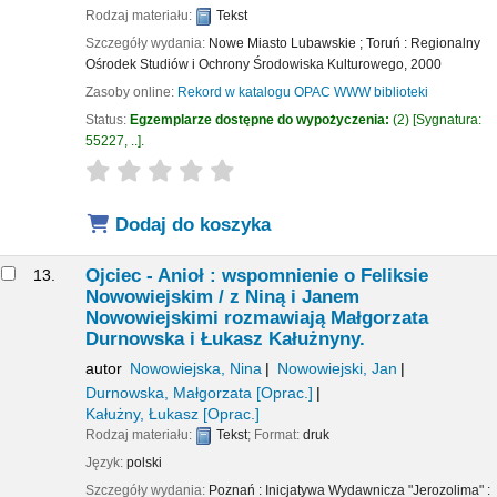
Rodzaj materiału:
Tekst
Szczegóły wydania:
Nowe Miasto Lubawskie ; Toruń :
Regionalny
Ośrodek Studiów i Ochrony Środowiska Kulturowego,
2000
Zasoby online:
Rekord w katalogu OPAC WWW biblioteki
Status:
Egzemplarze dostępne do wypożyczenia:
(2)
Sygnatura:
55227, ..
.
star rating
Average : 0.0 out of 5 stars
Dodaj do koszyka
Ojciec - Anioł : wspomnienie o Feliksie
13.
Nowowiejskim /
z Niną i Janem
Nowowiejskimi rozmawiają Małgorzata
Durnowska i Łukasz Kałużnyny.
autor
Nowowiejska, Nina
Nowowiejski, Jan
Durnowska, Małgorzata
[Oprac.]
Kałużny, Łukasz
[Oprac.]
Rodzaj materiału:
Tekst
; Format:
druk
Język:
polski
Szczegóły wydania:
Poznań :
Inicjatywa Wydawnicza "Jerozolima" :