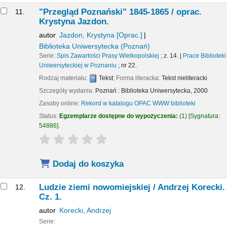
"Przegląd Poznański" 1845-1865 /
oprac.
11.
Krystyna Jazdon.
autor
Jazdon, Krystyna
[Oprac.]
Biblioteka Uniwersytecka (Poznań)
Serie:
Spis Zawartości Prasy Wielkopolskiej
; z. 14.
|
Prace Biblioteki
Uniwersyteckiej w Poznaniu
; nr 22.
Rodzaj materiału:
Tekst
; Forma literacka:
Tekst nieliteracki
Szczegóły wydania:
Poznań :
Biblioteka Uniwersytecka,
2000
Zasoby online:
Rekord w katalogu OPAC WWW biblioteki
Status:
Egzemplarze dostępne do wypożyczenia:
(1)
Sygnatura:
54886
.
star rating
Average : 0.0 out of 5 stars
Dodaj do koszyka
Ludzie ziemi nowomiejskiej /
Andrzej Korecki.
12.
Cz. 1.
autor
Korecki, Andrzej
Serie: