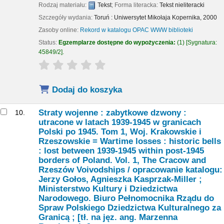
Rodzaj materiału:
Tekst
; Forma literacka:
Tekst nieliteracki
Szczegóły wydania:
Toruń :
Uniwersytet Mikołaja Kopernika,
2000
Zasoby online:
Rekord w katalogu OPAC WWW biblioteki
Status:
Egzemplarze dostępne do wypożyczenia:
(1)
Sygnatura:
45849/2
.
star rating
Average : 0.0 out of 5 stars
Dodaj do koszyka
Straty wojenne : zabytkowe dzwony :
10.
utracone w latach 1939-1945 w granicach
Polski po 1945. Tom 1, Woj. Krakowskie i
Rzeszowskie = Wartime losses : historic bells
: lost between 1939-1945 within post-1945
borders of Poland. Vol. 1, The Cracow and
Rzeszów Voivodships /
opracowanie katalogu:
Jerzy Gołos, Agnieszka Kasprzak-Miller ;
Ministerstwo Kultury i Dziedzictwa
Narodowego. Biuro Pełnomocnika Rządu do
Spraw Polskiego Dziedzictwa Kulturalnego za
Granicą ; [tł. na jęz. ang. Marzenna