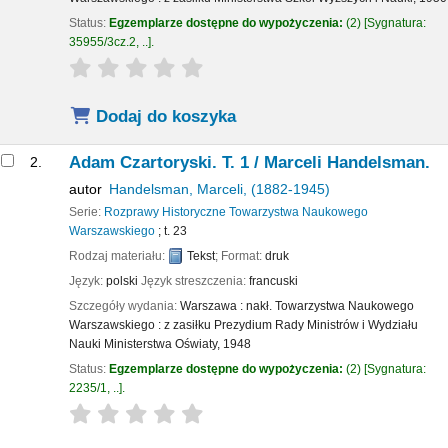
Status:
Egzemplarze dostępne do wypożyczenia:
(2)
Sygnatura:
35955/3cz.2, ..
.
star rating
Average : 0.0 out of 5 stars
Dodaj do koszyka
Adam Czartoryski. T. 1 /
Marceli Handelsman.
2.
autor
Handelsman, Marceli
, (1882-1945)
Serie:
Rozprawy Historyczne Towarzystwa Naukowego
Warszawskiego
; t. 23
Rodzaj materiału:
Tekst
; Format:
druk
Język:
polski
Język streszczenia:
francuski
Szczegóły wydania:
Warszawa :
nakł. Towarzystwa Naukowego
Warszawskiego : z zasiłku Prezydium Rady Ministrów i Wydziału
Nauki Ministerstwa Oświaty,
1948
Status:
Egzemplarze dostępne do wypożyczenia:
(2)
Sygnatura:
2235/1, ..
.
star rating
Average : 0.0 out of 5 stars