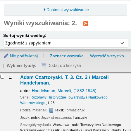
Dostosuj wyszukiwanie
Wyniki wyszukiwania: 2.
Sortuj
Sortuj według:
Sortuj wyniki według:
Nie podświetlaj
Zaznacz wszystko
Wyczyść wszystko
Dodaj do koszyka
Wybierz tytuły:
yniki
Adam Czartoryski. T. 3. Cz. 2 /
Marceli
1.
Handelsman.
autor
Handelsman, Marceli
, (1882-1945)
Serie:
Rozprawy Historyczne Towarzystwa Naukowego
Warszawskiego
; t. 25
Rodzaj materiału:
Tekst
; Format:
druk
Język:
polski
Język streszczenia:
francuski
Szczegóły wydania:
Warszawa :
nakł. Towarzystwa Naukowego
Warszawskiego : z zasiłku Ministerstwa Szkół Wyższych i Nauki,
1950