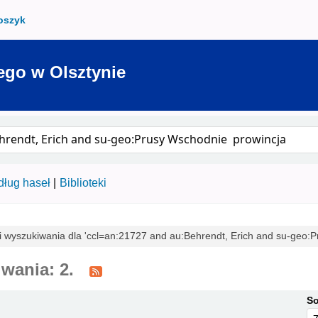
oszyk
ego w Olsztynie
ług haseł
Biblioteki
i wyszukiwania dla 'ccl=an:21727 and au:Behrendt, Erich and su-geo:P
wania: 2.
So