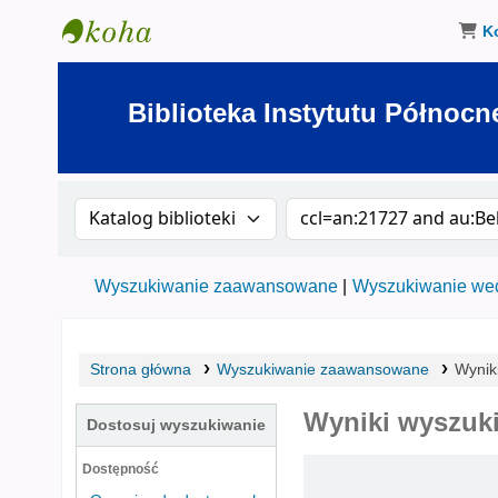
K
Biblioteka Instytutu Północnego w Olsztynie
Biblioteka Instytutu Północn
Szukaj w katalogu po:
Szukaj w katalogu
Wyszukiwanie zaawansowane
Wyszukiwanie wed
Strona główna
Wyszukiwanie zaawansowane
Wynik
Wyniki wyszuki
Dostosuj wyszukiwanie
Sortuj
Dostępność