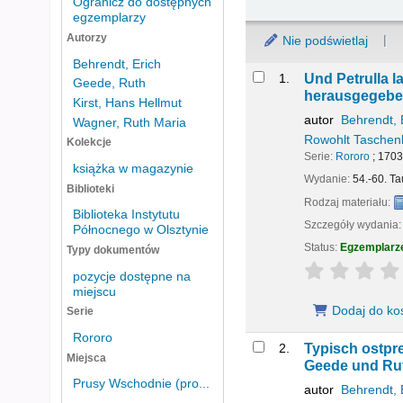
Ogranicz do dostępnych
egzemplarzy
Autorzy
Nie podświetlaj
Behrendt, Erich
Wyniki
1.
Und Petrulla l
Geede, Ruth
herausgegeben 
Kirst, Hans Hellmut
autor
Behrendt, 
Wagner, Ruth Maria
Rowohlt Taschen
Kolekcje
Serie:
Rororo
; 170
książka w magazynie
Wydanie:
54.-60. T
Biblioteki
Rodzaj materiału:
Biblioteka Instytutu
Szczegóły wydania
Północnego w Olsztynie
Status:
Egzemplarz
Typy dokumentów
star rating
pozycje dostępne na
miejscu
Dodaj do ko
Serie
Rororo
2.
Typisch ostpr
Miejsca
Geede und Rut
Prusy Wschodnie (pro...
autor
Behrendt, 