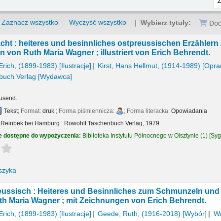
Zaznacz wszystko
Wyczyść wszystko
Dod
Wybierz tytuły:
acht : heiteres und besinnliches ostpreussischen Erzählern 
von Ruth Maria Wagner ; illustriert von Erich Behrendt.
Erich
, (1899-1983)
[Ilustracje]
Kirst, Hans Hellmut
, (1914-1989)
[Opra
buch Verlag
[Wydawca]
3
ausend.
Tekst
; Format:
druk
; Forma piśmiennicza:
; Forma literacka:
Opowiadania
:
Reinbek bei Hamburg :
Rowohlt Taschenbuch Verlag,
1979
e dostępne do wypożyczenia:
Biblioteka Instytutu Północnego w Olsztynie
(1)
Syg
Average : 0.0 out of 5 stars
szyka
eussisch : Heiteres und Besinnliches zum Schmunzeln un
h Maria Wagner ; mit Zeichnungen von Erich Behrendt.
Erich
, (1899-1983)
[Ilustracje]
Geede, Ruth
, (1916-2018)
[Wybór]
Wa