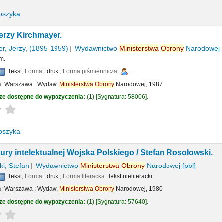
oszyka
erzy Kirchmayer.
r, Jerzy
, (1895-1959)
Wydawnictwo
Ministerstwa
Obrony
Narodowej
m.
Tekst
; Format:
druk
; Forma piśmiennicza:
a:
Warszawa :
Wydaw.
Ministerstwa
Obrony
Narodowej,
1987
ze dostępne do wypożyczenia:
(1)
Sygnatura:
58006
.
Average : 0.0 out of 5 stars
oszyka
tury intelektualnej Wojska Polskiego /
Stefan Rosołowski.
i, Stefan
Wydawnictwo
Ministerstwa
Obrony
Narodowej
[pbl]
Tekst
; Format:
druk
; Forma literacka:
Tekst nieliteracki
a:
Warszawa :
Wydaw.
Ministerstwa
Obrony
Narodowej,
1980
ze dostępne do wypożyczenia:
(1)
Sygnatura:
57640
.
Average : 0.0 out of 5 stars