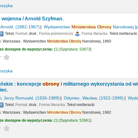
oszyka
a wojenna /
Arnold Szyfman.
 Arnold
, (1882-1967)
Wydawnictwo
Ministerstwa
Obrony
Narodowej
[p
Tekst
; Format:
druk
; Forma piśmiennicza:
; Forma literacka:
Tekst nieliterack
a:
Warszawa :
Wydawnictwo
Ministerstwa
Obrony
Narodowej,
1960
ze dostępne do wypożyczenia:
(1)
Sygnatura:
53873
.
Average : 0.0 out of 5 stars
oszyka
ńskie : koncepcje
obrony
i militarnego wykorzystania od wi
iec.
i, Jerzy Romuald
, (1926-1989)
Odyniec, Wacław
, (1922-1999)
Wyda
Tekst
; Format:
druk
; Forma literacka:
Tekst nieliteracki
a:
Warszawa :
Wydawnictwo
Ministerstwa
Obrony
Narodowej,
1982
ze dostępne do wypożyczenia:
(1)
Sygnatura:
52861
.
Average : 0.0 out of 5 stars