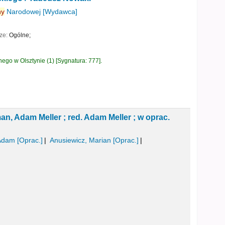
ny
Narodowej
[Wydawca]
cze:
Ogólne;
cnego w Olsztynie
(1)
Sygnatura:
777
.
n, Adam Meller ; red. Adam Meller ; w oprac.
 Adam
[Oprac.]
Anusiewicz, Marian
[Oprac.]