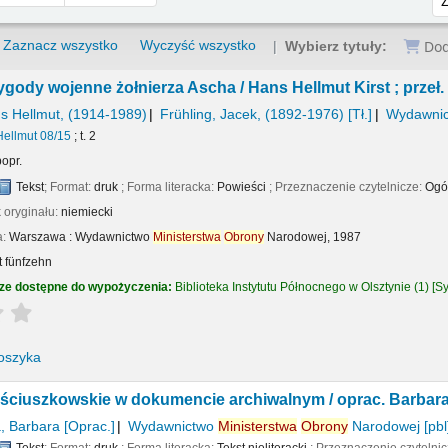
Zaznacz wszystko
Wyczyść wszystko
Dod
Wybierz tytuły:
ygody wojenne żołnierza Ascha /
Hans Hellmut Kirst ; przeł.
ns Hellmut
, (1914-1989)
Frühling, Jacek
, (1892-1976)
[Tł.]
Wydawni
Hellmut 08/15
; t. 2
popr.
Tekst
; Format:
druk
; Forma literacka:
Powieści
; Przeznaczenie czytelnicze:
Ogó
 oryginału:
niemiecki
a:
Warszawa :
Wydawnictwo
Ministerstwa
Obrony
Narodowej,
1987
t fünfzehn
ze dostępne do wypożyczenia:
Biblioteka Instytutu Północnego w Olsztynie
(1)
Sy
Average : 0.0 out of 5 stars
oszyka
ściuszkowskie w dokumencie archiwalnym /
oprac. Barbar
, Barbara
[Oprac.]
Wydawnictwo
Ministerstwa
Obrony
Narodowej
[pbl