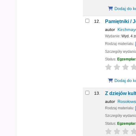
Dodaj do k
12.
Pamiętniki /
J
autor
Kirchmaye
Wydanie:
Wyd. 4 z
Rodzaj materiału:
Szczegóły wydani
Status:
Egzemplar
star rating
Dodaj do k
13.
Z dziejów kul
autor
Rosołowsk
Rodzaj materiału:
Szczegóły wydani
Status:
Egzemplar
star rating