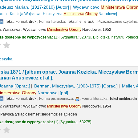
adeusz Marian
, (1917-2010)
[Autor]
Wydawnictwo
Ministerstwa
Obro
arna - Komisja Wojskowo-Historyczna
Ministerstwa
Obrony
Narodowej
Tekst
; Format:
druk
; Forma literacka:
Tekst nieliteracki
; Przeznaczenie czytelni
a:
Warszawa :
Wydawnictwo
Ministerstwa
Obrony
Narodowej,
1952
ze dostępne do wypożyczenia:
(1)
Sygnatura:
52373
.
Biblioteka Instytutu Półno
Average : 0.0 out of 5 stars
oszyka
ska 1871 /
[album oprac. Joanna Kozicka, Mieczysław Berma
arian Anusiewicz et al.].
 Joanna
[Oprac.]
Berman, Mieczysław
, (1903-1975)
[Oprac.]
Meller,
inisterstwa
Obrony
Narodowej
[pbl]
Tekst
; Format:
druk
; Forma piśmiennicza:
; Forma literacka:
Tekst nieliteracki
a:
Warszawa :
Wydawnictwo
Ministerstwa
Obrony
Narodowej,
1954
aryska tysiąc osiemset siedemdziesiąt jeden
ze dostępne do wypożyczenia:
(1)
Sygnatura:
53275
.
Average : 0.0 out of 5 stars