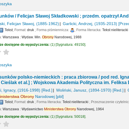
oszyka
dunków /
Felicjan Sławoj Składkowski ; przedm. opatrzył Andr
ki, Felicjan Sławoj
, (1885-1962)
Garlicki, Andrzej
, (1935-2013)
[Prze
Tekst
; Format:
druk
; Forma piśmiennicza:
; Forma literacka:
Tekst nieliteracki
a:
Warszawa :
Wydaw. Min.
Obrony
Narodowej,
1988
ze dostępne do wypożyczenia:
(1)
Sygnatura:
49150
.
Average : 0.0 out of 5 stars
oszyka
osunków polsko-niemieckich : praca zbiorowa /
pod red. Ign
 Cieślak et al.] ; Wojskowa Akademia Polityczna im. Feliksa
, Ignacy
, (1916-1998)
[Red.]
Woliński, Janusz
, (1894-1970)
[Red.]
inisterstwa
Obrony
Narodowej
[pbl]
Tekst
; Format:
druk
; Forma literacka:
Tekst nieliteracki
; Przeznaczenie czytelni
a:
Warszawa :
Wydawnictwo
Ministerstwa
Obrony
Narodowej,
1964
ze dostępne do wypożyczenia:
(1)
Sygnatura:
50018
.
Average : 0.0 out of 5 stars