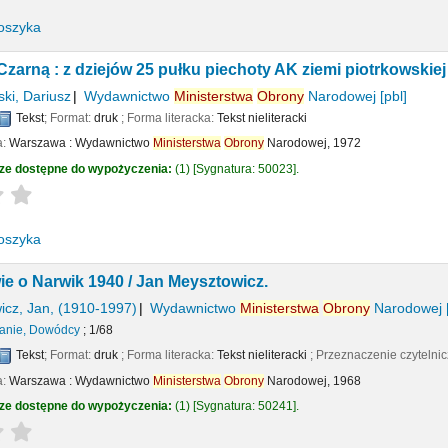
oszyka
zarną : z dziejów 25 pułku piechoty AK ziemi piotrkowskiej
ki, Dariusz
Wydawnictwo
Ministerstwa
Obrony
Narodowej
[pbl]
Tekst
; Format:
druk
; Forma literacka:
Tekst nieliteracki
a:
Warszawa :
Wydawnictwo
Ministerstwa
Obrony
Narodowej,
1972
ze dostępne do wypożyczenia:
(1)
Sygnatura:
50023
.
Average : 0.0 out of 5 stars
oszyka
ie o Narwik 1940 /
Jan Meysztowicz.
icz, Jan
, (1910-1997)
Wydawnictwo
Ministerstwa
Obrony
Narodowej
panie, Dowódcy
; 1/68
Tekst
; Format:
druk
; Forma literacka:
Tekst nieliteracki
; Przeznaczenie czytelni
a:
Warszawa :
Wydawnictwo
Ministerstwa
Obrony
Narodowej,
1968
ze dostępne do wypożyczenia:
(1)
Sygnatura:
50241
.
Average : 0.0 out of 5 stars