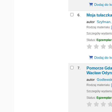
Dodaj do k
6.
Moja tułaczk
autor
Szyfman,
Rodzaj materiału:
Szczegóły wydani
Status:
Egzemplar
star rating
Dodaj do k
7.
Pomorze Gda
Wacław Odyn
autor
Godlewsk
Rodzaj materiału:
Szczegóły wydani
Status:
Egzemplar
star rating