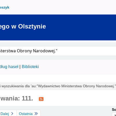
oszyk
ego w Olsztynie
ług haseł
Biblioteki
i wyszukiwania dla 'au:"Wydawnictwo Ministerstwa Obrony Narodowej."'
wania: 111.
So
Dalej
Ostatnia