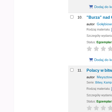
Dodaj do k
10.
"Burza" nad C
autor
Gołębiows
Rodzaj materiału:
Szczegóły wydani
Status:
Egzemplar
star rating
Dodaj do k
11.
Polacy w bitw
autor
Meysztow
Serie:
Bitwy, Kam
Rodzaj materiału:
Szczegóły wydani
Status:
Egzemplar
star rating