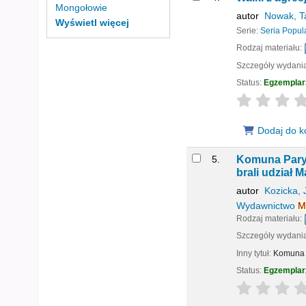
Mongołowie
autor
Nowak, T
Wyświetl więcej
Serie:
Seria Popul
Rodzaj materiału:
Szczegóły wydani
Status:
Egzemplar
star rating
Dodaj do k
5.
Komuna Pary
brali udział M
autor
Kozicka,
Wydawnictwo
M
Rodzaj materiału:
Szczegóły wydani
Inny tytuł:
Komuna P
Status:
Egzemplar
star rating