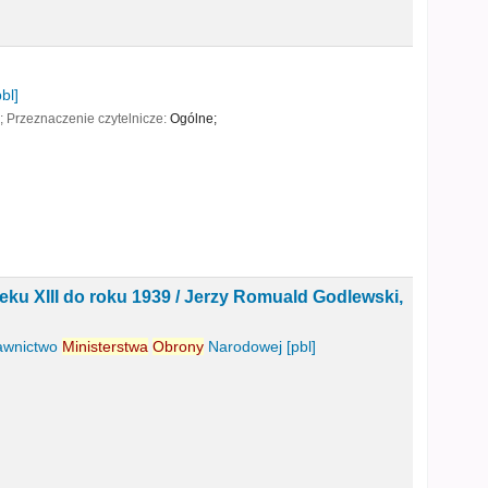
bl]
i
; Przeznaczenie czytelnicze:
Ogólne;
eku XIII do roku 1939 /
Jerzy Romuald Godlewski,
wnictwo
Ministerstwa
Obrony
Narodowej
[pbl]