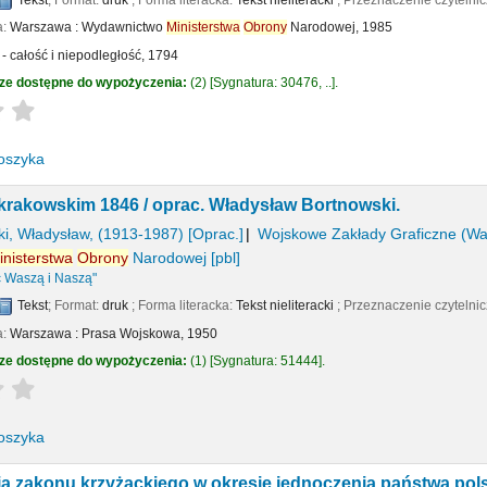
Tekst
; Format:
druk
; Forma literacka:
Tekst nieliteracki
; Przeznaczenie czytelni
a:
Warszawa :
Wydawnictwo
Ministerstwa
Obrony
Narodowej,
1985
- całość i niepodległość, 1794
ze dostępne do wypożyczenia:
(2)
Sygnatura:
30476, ..
.
Average : 0.0 out of 5 stars
oszyka
krakowskim 1846 /
oprac. Władysław Bortnowski.
i, Władysław
, (1913-1987)
[Oprac.]
Wojskowe Zakłady Graficzne (W
inisterstwa
Obrony
Narodowej
[pbl]
 Waszą i Naszą"
Tekst
; Format:
druk
; Forma literacka:
Tekst nieliteracki
; Przeznaczenie czytelni
a:
Warszawa :
Prasa Wojskowa,
1950
ze dostępne do wypożyczenia:
(1)
Sygnatura:
51444
.
Average : 0.0 out of 5 stars
oszyka
sją zakonu krzyżackiego w okresie jednoczenia państwa pol