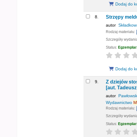
Dodaj do k
8.
Strzępy mel
autor
Składkows
Rodzaj materiału:
Szczegóły wydani
Status:
Egzemplar
star rating
Dodaj do k
9.
Z dziejów st
[aut. Tadeusz
autor
Pawłowski
Wydawnictwo
M
Rodzaj materiału:
Szczegóły wydani
Status:
Egzemplar
star rating