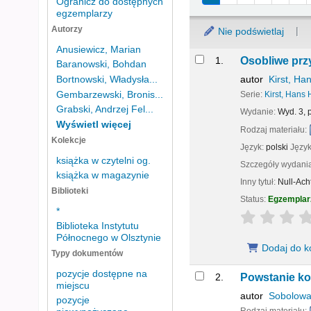
Ogranicz do dostępnych
egzemplarzy
Autorzy
Nie podświetlaj
Anusiewicz, Marian
Wyniki
1.
Osobliwe prz
Baranowski, Bohdan
autor
Kirst, Ha
Bortnowski, Władysła...
Gembarzewski, Bronis...
Serie:
Kirst, Hans 
Grabski, Andrzej Fel...
Wydanie:
Wyd. 3, 
Wyświetl więcej
Rodzaj materiału:
Kolekcje
Język:
polski
Język
książka w czytelni og.
Szczegóły wydani
książka w magazynie
Inny tytuł:
Null-Ach
Biblioteki
Status:
Egzemplar
*
star rating
Biblioteka Instytutu
Północnego w Olsztynie
Dodaj do k
Typy dokumentów
pozycje dostępne na
2.
Powstanie ko
miejscu
autor
Sobolowa
pozycje