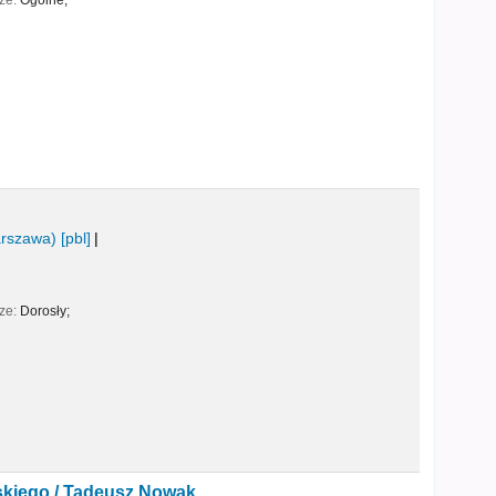
cze:
Ogólne;
arszawa)
[pbl]
cze:
Dorosły;
skiego /
Tadeusz Nowak.