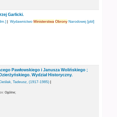
zej Garlicki.
dm.]
Wydawnictwo
Ministerstwa
Obrony
Narodowej
[pbl]
acego Pawłowskiego i Janusza Wolińskiego ;
 Dzierżyńskiego. Wydział Historyczny.
Cieślak, Tadeusz
, (1917-1985)
cze:
Ogólne;