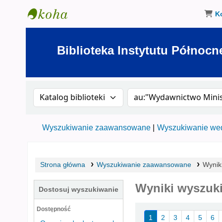
K
Biblioteka Instytutu Północnego w Olsztynie
Biblioteka Instytutu Północn
Szukaj w katalogu po:
Szukaj w katalogu
Wyszukiwanie zaawansowane
Wyszukiwanie wed
Strona główna
Wyszukiwanie zaawansowane
Wynik
Wyniki wyszuki
Dostosuj wyszukiwanie
Sortuj
Dostępność
1
2
3
4
5
6