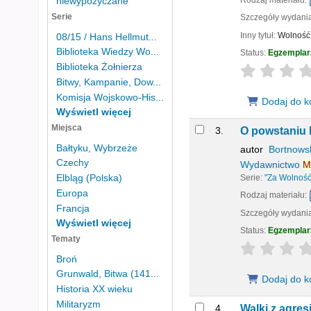
Rodzaj materiału:
niewypożyczane
Serie
Szczegóły wydani
Inny tytuł:
Wolność 
08/15 / Hans Hellmut...
Biblioteka Wiedzy Wo...
Status:
Egzemplar
Biblioteka Żołnierza
star rating
Bitwy, Kampanie, Dow...
Komisja Wojskowo-His...
Dodaj do k
Wyświetl więcej
Miejsca
3.
O powstaniu 
Bałtyku, Wybrzeże
autor
Bortnowsk
Czechy
Wydawnictwo
M
Elbląg (Polska)
Serie:
"Za Wolność
Europa
Rodzaj materiału:
Francja
Szczegóły wydani
Wyświetl więcej
Status:
Egzemplar
Tematy
star rating
Broń
Grunwald, Bitwa (141...
Dodaj do k
Historia XX wieku
Militaryzm
4.
Walki z agre