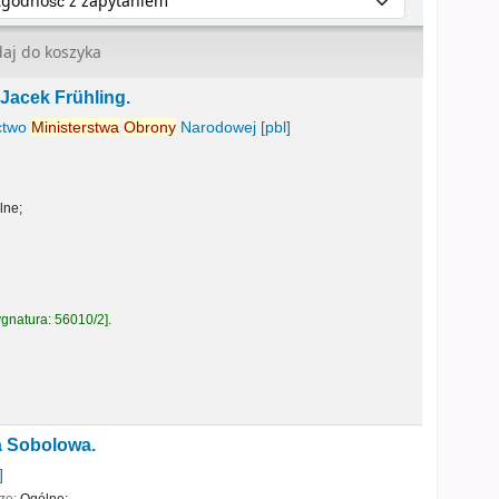
aj do koszyka
 Jacek Frühling.
ctwo
Ministerstwa
Obrony
Narodowej
[pbl]
lne;
gnatura:
56010/2
.
a Sobolowa.
]