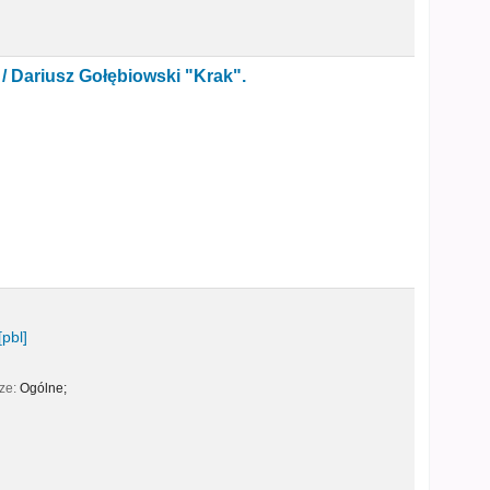
 /
Dariusz Gołębiowski "Krak".
[pbl]
cze:
Ogólne;