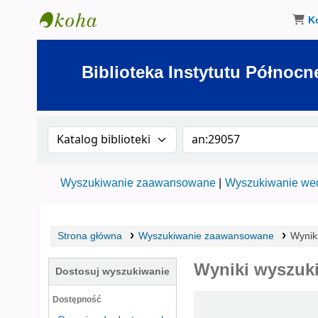
K
Biblioteka Instytutu Północnego w Olsztynie
Biblioteka Instytutu Północn
Szukaj w katalogu po:
Szukaj w katalogu
Wyszukiwanie zaawansowane
Wyszukiwanie wed
Strona główna
Wyszukiwanie zaawansowane
Wynik
Wyniki wyszuki
Dostosuj wyszukiwanie
Sortuj
Dostępność