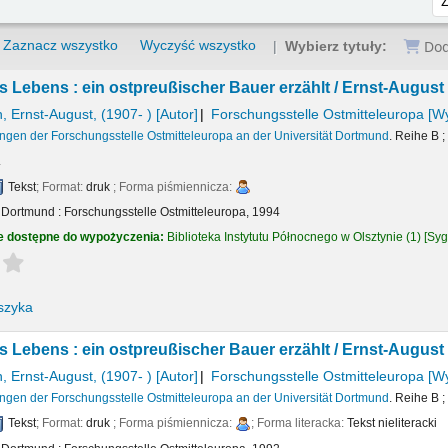
Zaznacz wszystko
Wyczyść wszystko
Dod
Wybierz tytuły:
s Lebens : ein ostpreußischer Bauer erzählt /
Ernst-August
, Ernst-August
, (1907- )
[Autor]
Forschungsstelle Ostmitteleuropa
[W
ungen der Forschungsstelle Ostmitteleuropa an der Universität Dortmund
. Reihe B ;
.
Tekst
; Format:
druk
; Forma piśmiennicza:
:
Dortmund :
Forschungsstelle Ostmitteleuropa,
1994
e dostępne do wypożyczenia:
Biblioteka Instytutu Północnego w Olsztynie
(1)
Syg
Average : 0.0 out of 5 stars
szyka
s Lebens : ein ostpreußischer Bauer erzählt /
Ernst-August
, Ernst-August
, (1907- )
[Autor]
Forschungsstelle Ostmitteleuropa
[W
ungen der Forschungsstelle Ostmitteleuropa an der Universität Dortmund
. Reihe B ;
Tekst
; Format:
druk
; Forma piśmiennicza:
; Forma literacka:
Tekst nieliteracki