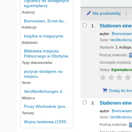
Ogranicz do dostępnych
egzemplarzy
Autorzy
Nie podświetlaj
Brenneisen, Ernst-Au...
Wyniki
1.
Stationen eine
Kolekcje
autor
Brenneisen
książka w magazynie
Serie:
Veröffentlich
Biblioteki
Wydanie:
2. Auflage
Biblioteka Instytutu
Rodzaj materiału:
Północnego w Olsztynie
Szczegóły wydania
Typy dokumentów
Status:
Egzemplarz
pozycje dostępne na
miejscu
star rating
Serie
Dodaj do ko
Veröffentlichungen d...
Miejsca
2.
Stationen eine
Prusy Wschodnie (pro...
autor
Brenneisen
Tematy
Serie:
Veröffentlich
Wojna światowa (1939...
Rodzaj materiału: