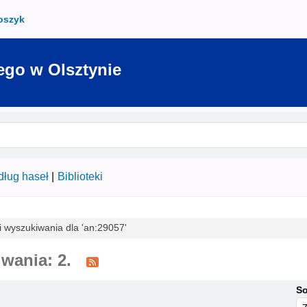
oszyk
ego w Olsztynie
ług haseł
Biblioteki
i wyszukiwania dla 'an:29057'
wania: 2.
So