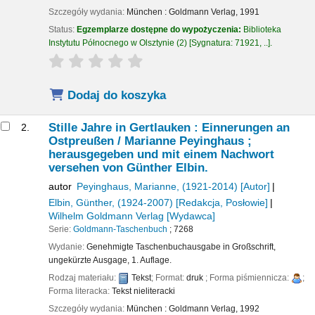
Szczegóły wydania:
München :
Goldmann Verlag,
1991
Status:
Egzemplarze dostępne do wypożyczenia:
Biblioteka
Instytutu Północnego w Olsztynie
(2)
Sygnatura:
71921, ..
.
star rating
Average : 0.0 out of 5 stars
Dodaj do koszyka
Stille Jahre in Gertlauken : Einnerungen an
2.
Ostpreußen /
Marianne Peyinghaus ;
herausgegeben und mit einem Nachwort
versehen von Günther Elbin.
autor
Peyinghaus, Marianne
, (1921-2014)
[Autor]
Elbin, Günther
, (1924-2007)
[Redakcja, Posłowie]
Wilhelm Goldmann Verlag
[Wydawca]
Serie:
Goldmann-Taschenbuch
; 7268
Wydanie:
Genehmigte Taschenbuchausgabe in Großschrift,
ungekürzte Ausgage, 1. Auflage.
Rodzaj materiału:
Tekst
; Format:
druk
; Forma piśmiennicza:
;
Forma literacka:
Tekst nieliteracki
Szczegóły wydania:
München :
Goldmann Verlag,
1992