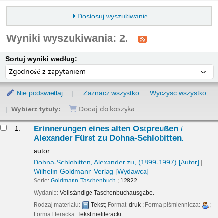
Dostosuj wyszukiwanie
Wyniki wyszukiwania: 2.
Sortuj
Sortuj według:
Sortuj wyniki według:
Nie podświetlaj
Zaznacz wszystko
Wyczyść wszystko
Dodaj do koszyka
Wybierz tytuły:
yniki
Erinnerungen eines alten Ostpreußen /
1.
Alexander Fürst zu Dohna-Schlobitten.
autor
Dohna-Schlobitten, Alexander zu
, (1899-1997)
[Autor]
Wilhelm Goldmann Verlag
[Wydawca]
Serie:
Goldmann-Taschenbuch
; 12822
Wydanie:
Vollständige Taschenbuchausgabe.
Rodzaj materiału:
Tekst
; Format:
druk
; Forma piśmiennicza:
;
Forma literacka:
Tekst nieliteracki