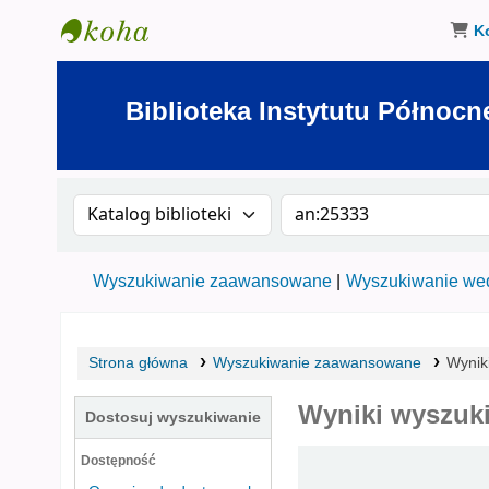
K
Biblioteka Instytutu Północnego w Olsztynie
Biblioteka Instytutu Północn
Szukaj w katalogu po:
Szukaj w katalogu
Wyszukiwanie zaawansowane
Wyszukiwanie wed
Strona główna
Wyszukiwanie zaawansowane
Wynik
Wyniki wyszuki
Dostosuj wyszukiwanie
Sortuj
Dostępność