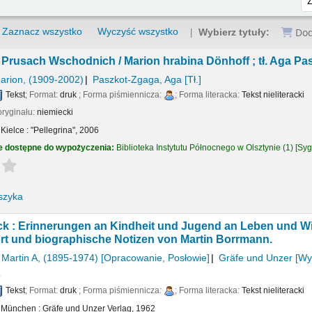
Zaznacz wszystko
Wyczyść wszystko
Dod
Wybierz tytuły:
w Prusach Wschodnich /
Marion hrabina Dönhoff ; tł. Aga Pa
arion
, (1909-2002)
Paszkot-Zgaga, Aga
[Tł.]
Tekst
; Format:
druk
; Forma piśmiennicza:
; Forma literacka:
Tekst nieliteracki
oryginału:
niemiecki
:
Kielce :
"Pellegrina",
2006
e dostępne do wypożyczenia:
Biblioteka Instytutu Północnego w Olsztynie
(1)
Syg
Average : 0.0 out of 5 stars
szyka
ück : Erinnerungen an Kindheit und Jugend an Leben und W
rt und biographische Notizen von Martin Borrmann.
Martin A
, (1895-1974)
[Opracowanie, Posłowie]
Gräfe und Unzer
[Wy
.
Tekst
; Format:
druk
; Forma piśmiennicza:
; Forma literacka:
Tekst nieliteracki
:
München :
Gräfe und Unzer Verlag,
1962