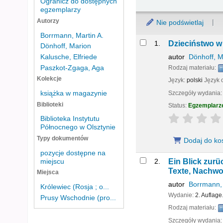
Ogranicz do dostępnych
egzemplarzy
Autorzy
Nie podświetlaj
Borrmann, Martin A.
Wyniki
1.
Dzieciństwo 
Dönhoff, Marion
autor
Dönhoff, M
Kalusche, Elfriede
Paszkot-Zgaga, Aga
Rodzaj materiału:
Kolekcje
Język:
polski
Język 
Szczegóły wydania
książka w magazynie
Biblioteki
Status:
Egzemplarz
star rating
Biblioteka Instytutu
Północnego w Olsztynie
Typy dokumentów
Dodaj do ko
pozycje dostępne na
2.
Ein Blick zur
miejscu
Texte, Nachwo
Miejsca
autor
Borrmann, 
Królewiec (Rosja ; o...
Wydanie:
2. Auflage
Prusy Wschodnie (pro...
Rodzaj materiału:
Szczegóły wydania