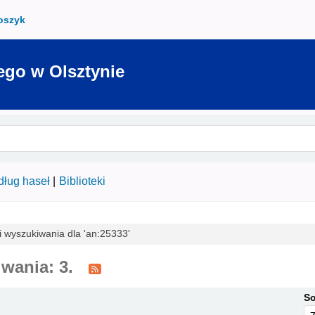
oszyk
ego w Olsztynie
ług haseł
Biblioteki
i wyszukiwania dla 'an:25333'
wania: 3.
So