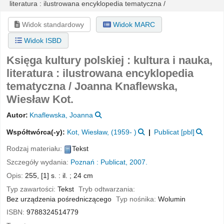
literatura : ilustrowana encyklopedia tematyczna /
Widok standardowy
Widok MARC
Widok ISBD
Księga kultury polskiej : kultura i nauka,
literatura : ilustrowana encyklopedia
tematyczna /
Joanna Knaflewska,
Wiesław Kot.
Autor:
Knaflewska, Joanna
Współtwórca(-y):
Kot, Wiesław
, (1959- )
Publicat
[pbl]
Rodzaj materiału:
Tekst
Szczegóły wydania:
Poznań :
Publicat,
2007.
Opis:
255, [1] s. : il. ; 24 cm
Typ zawartości:
Tekst
Tryb odtwarzania:
Bez urządzenia pośredniczącego
Typ nośnika:
Wolumin
ISBN:
9788324514779