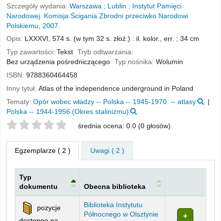
Szczegóły wydania:
Warszawa ;
Lublin :
Instytut Pamięci
Narodowej. Komisja Ścigania Zbrodni przeciwko Narodowi
Polskiemu,
2007.
Opis:
LXXXVI, 574 s. (w tym 32 s. złoż.) : il. kolor., err. ; 34 cm
Typ zawartości:
Tekst
Tryb odtwarzania:
Bez urządzenia pośredniczącego
Typ nośnika:
Wolumin
ISBN:
9788360464458
Inny tytuł:
Atlas of the independence underground in Poland
Tematy:
Opór wobec władzy -- Polska -- 1945-1970. -- atlasy
Polska -- 1944-1956 (Okres stalinizmu)
Twoje oceny
średnia ocena: 0.0 (0 głosów)
Egzemplarze
( 2 )
Uwagi ( 2 )
Typ
dokumentu
Obecna biblioteka
Egzemplarze
Biblioteka Instytutu
pozycje
Północnego w Olsztynie
dostępne na