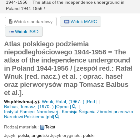
1944-1956 =
The atlas of the independence underground in
Poland 1944-1956 /
Widok standardowy
Widok MARC
Widok ISBD
Atlas polskiego podziemia
niepodległościowego 1944-1956 = The
atlas of the independence underground
in Poland 1944-1956 /
[zespół red.: Rafał
Wnuk (red. nacz.) et al. ; oprac. haseł
oraz pierworysów map Tomasz Balbus
et al.].
Współtwórca(-y):
Wnuk, Rafał
, (1967- )
[Red.]
Balbus, Tomasz
, (1970- )
[Oprac.]
Instytut Pamięci Narodowej - Komisja Ścigania Zbrodni przeciwko
Narodowi Polskiemu
[pbl]
Rodzaj materiału:
Tekst
Język:
polski
,
angielski
Język oryginału:
polski