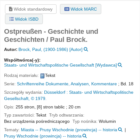
Widok standardowy
Widok MARC
Widok ISBD
Ostpreußen - Geschichte und
Geschichten /
Paul Brock.
Autor:
Brock, Paul
, (1900-1986)
[Autor]
Współtwórca(-y):
Staats- und Wirtschaftspolitische Gesellschaft
[Wydawca]
Rodzaj materiału:
Tekst
Serie:
Schriftenreihe Dokumente, Analysen, Kommentare
; Bd. 18
Szczegóły wydania:
Düsseldorf :
Staats- und Wirtschaftspolitische
Gesellschaft,
© 1979.
Opis:
255 stron, [8] stron tablic ; 20 cm
Typ zawartości:
Tekst
Tryb odtwarzania:
Bez urządzenia pośredniczącego
Typ nośnika:
Wolumin
Tematy:
Miasta -- Prusy Wschodnie (prowincja) -- historia
Prusy Wschodnie (prowincja) -- historia