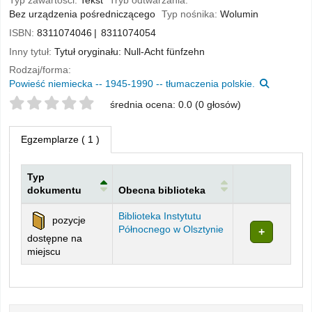
Typ zawartości:
Tekst
Tryb odtwarzania:
Bez urządzenia pośredniczącego
Typ nośnika:
Wolumin
ISBN:
8311074046
8311074054
Inny tytuł:
Tytuł oryginału: Null-Acht fünfzehn
Rodzaj/forma:
Powieść niemiecka -- 1945-1990 -- tłumaczenia polskie.
Twoje oceny
średnia ocena: 0.0 (0 głosów)
Egzemplarze
( 1 )
Typ
dokumentu
Obecna biblioteka
Egzemplarze
Biblioteka Instytutu
pozycje
Północnego w Olsztynie
dostępne na
miejscu