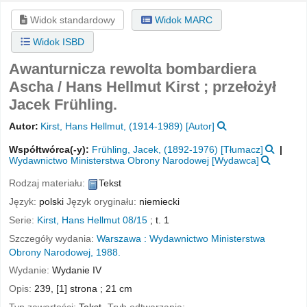
Widok standardowy
Widok MARC
Widok ISBD
Awanturnicza rewolta bombardiera
Ascha /
Hans Hellmut Kirst ; przełożył
Jacek Frühling.
Autor:
Kirst, Hans Hellmut
, (1914-1989)
[Autor]
Współtwórca(-y):
Frühling, Jacek
, (1892-1976)
[Tłumacz]
Wydawnictwo Ministerstwa Obrony Narodowej
[Wydawca]
Rodzaj materiału:
Tekst
Język:
polski
Język oryginału:
niemiecki
Serie:
Kirst, Hans Hellmut 08/15
; t. 1
Szczegóły wydania:
Warszawa :
Wydawnictwo Ministerstwa
Obrony Narodowej,
1988.
Wydanie:
Wydanie IV
Opis:
239, [1] strona ; 21 cm