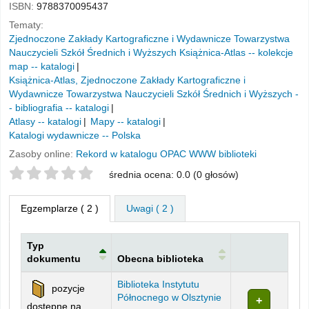
ISBN:
9788370095437
Tematy:
Zjednoczone Zakłady Kartograficzne i Wydawnicze Towarzystwa
Nauczycieli Szkół Średnich i Wyższych Książnica-Atlas -- kolekcje
map -- katalogi
Książnica-Atlas, Zjednoczone Zakłady Kartograficzne i
Wydawnicze Towarzystwa Nauczycieli Szkół Średnich i Wyższych -
- bibliografia -- katalogi
Atlasy -- katalogi
Mapy -- katalogi
Katalogi wydawnicze -- Polska
Zasoby online:
Rekord w katalogu OPAC WWW biblioteki
Twoje oceny
średnia ocena: 0.0 (0 głosów)
Egzemplarze
( 2 )
Uwagi ( 2 )
Typ
dokumentu
Obecna biblioteka
Egzemplarze
Biblioteka Instytutu
pozycje
Północnego w Olsztynie
dostępne na