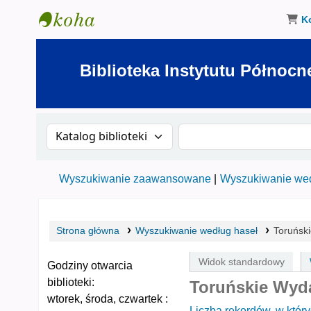
K
Biblioteka Instytutu Północnego w Olsztynie
Biblioteka Instytutu Północn
Szukaj w katalogu po:
Szukaj w katalogu
Wyszukiwanie zaawansowane
Wyszukiwanie wed
Strona główna
Wyszukiwanie według haseł
Toruńsk
Widok standardowy
Godziny otwarcia
biblioteki:
Toruńskie Wyd
wtorek, środa, czwartek :
Liczba rekordów, w który