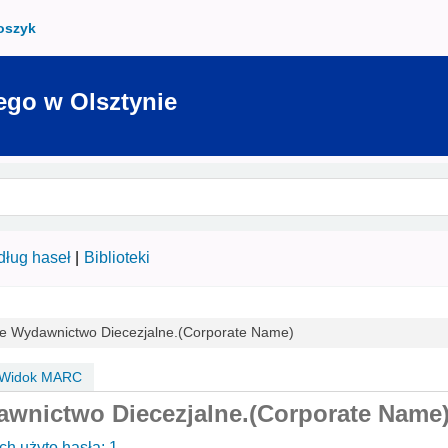
oszyk
ego w Olsztynie
ług haseł
Biblioteki
ie Wydawnictwo Diecezjalne.(Corporate Name)
Widok MARC
awnictwo Diecezjalne.(Corporate Name
ch użyto hasła: 1