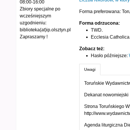
08:00-16:00
Zbiory specjalne po
Forma preferowana:
Tor
wcześniejszym
uzgodnieniu:
Forma odrzucona:
biblioteka(at)ip.olsztyn.pl
TWD.
Zapraszamy !
Ecclesia Catholica
Zobacz też:
Hasło późniejsze
:
Uwagi
Toruńskie Wydawnictw
Dekanat nowomiejski :
Strona Toruńskiego W
http://www.wydawnictw
Agenda liturgiczna Di