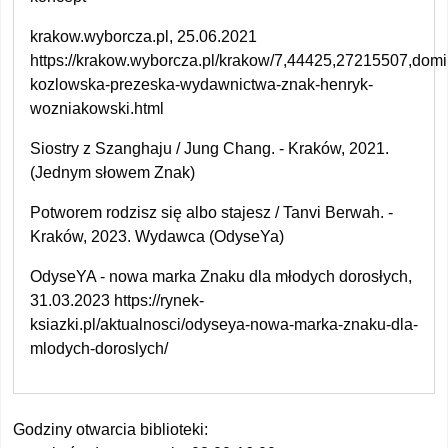
krakow.wyborcza.pl, 25.06.2021
https://krakow.wyborcza.pl/krakow/7,44425,27215507,domi
kozlowska-prezeska-wydawnictwa-znak-henryk-
wozniakowski.html
Siostry z Szanghaju / Jung Chang. - Kraków, 2021.
(Jednym słowem Znak)
Potworem rodzisz się albo stajesz / Tanvi Berwah. -
Kraków, 2023. Wydawca (OdyseYa)
OdyseYA - nowa marka Znaku dla młodych dorosłych,
31.03.2023 https://rynek-
ksiazki.pl/aktualnosci/odyseya-nowa-marka-znaku-dla-
mlodych-doroslych/
Godziny otwarcia biblioteki: