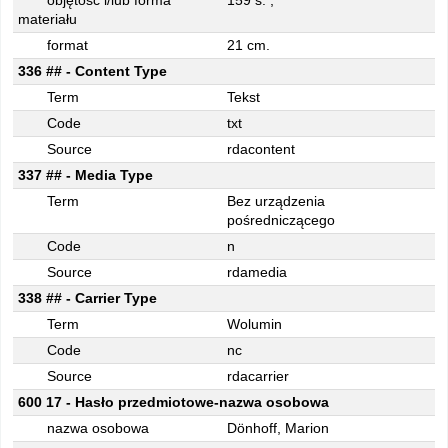
objętość i/lub forma
159 s. ;
materiału
format
21 cm.
336 ## - Content Type
Term
Tekst
Code
txt
Source
rdacontent
337 ## - Media Type
Term
Bez urządzenia
pośredniczącego
Code
n
Source
rdamedia
338 ## - Carrier Type
Term
Wolumin
Code
nc
Source
rdacarrier
600 17 - Hasło przedmiotowe-nazwa osobowa
nazwa osobowa
Dönhoff, Marion