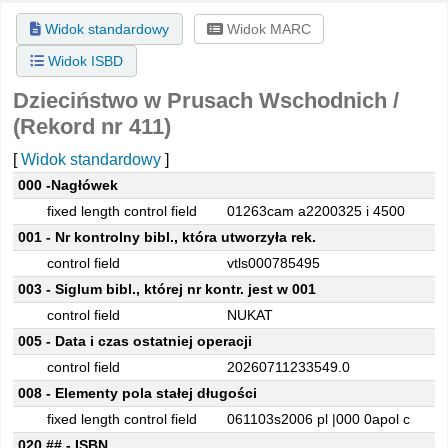
Widok standardowy
Widok MARC
Widok ISBD
Dzieciństwo w Prusach Wschodnich /
(Rekord nr 411)
[
Widok standardowy
]
Szczegóły MARC
000 -Nagłówek
fixed length control field
01263cam a2200325 i 4500
001 - Nr kontrolny bibl., która utworzyła rek.
control field
vtls000785495
003 - Siglum bibl., której nr kontr. jest w 001
control field
NUKAT
005 - Data i czas ostatniej operacji
control field
20260711233549.0
008 - Elementy pola stałej długości
fixed length control field
061103s2006 pl |000 0apol c
020 ## - ISBN