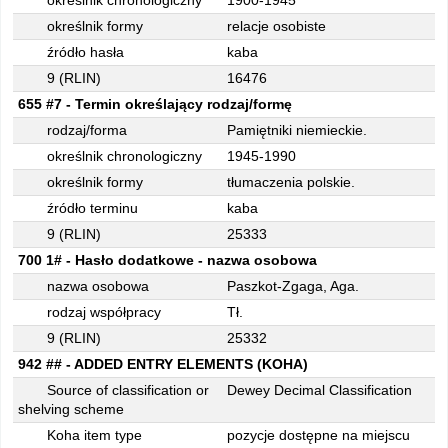
określnik chronologiczny
1900-1945
określnik formy
relacje osobiste
źródło hasła
kaba
9 (RLIN)
16476
655 #7 - Termin określający rodzaj/formę
rodzaj/forma
Pamiętniki niemieckie.
określnik chronologiczny
1945-1990
określnik formy
tłumaczenia polskie.
źródło terminu
kaba
9 (RLIN)
25333
700 1# - Hasło dodatkowe - nazwa osobowa
nazwa osobowa
Paszkot-Zgaga, Aga.
rodzaj współpracy
Tł.
9 (RLIN)
25332
942 ## - ADDED ENTRY ELEMENTS (KOHA)
Source of classification or
Dewey Decimal Classification
shelving scheme
Koha item type
pozycje dostępne na miejscu