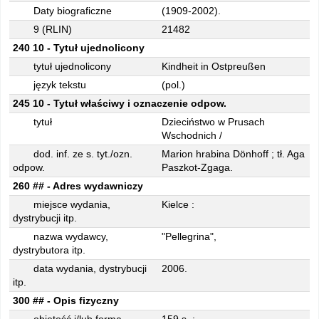
Daty biograficzne
(1909-2002).
9 (RLIN)
21482
240 10 - Tytuł ujednolicony
tytuł ujednolicony
Kindheit in Ostpreußen
język tekstu
(pol.)
245 10 - Tytuł właściwy i oznaczenie odpow.
tytuł
Dzieciństwo w Prusach
Wschodnich /
dod. inf. ze s. tyt./ozn.
Marion hrabina Dönhoff ; tł. Aga
odpow.
Paszkot-Zgaga.
260 ## - Adres wydawniczy
miejsce wydania,
Kielce :
dystrybucji itp.
nazwa wydawcy,
"Pellegrina",
dystrybutora itp.
data wydania, dystrybucji
2006.
itp.
300 ## - Opis fizyczny