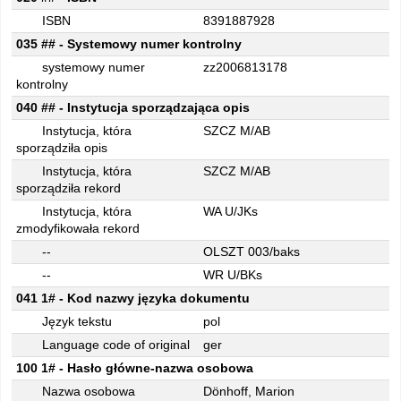
ISBN
8391887928
035 ## - Systemowy numer kontrolny
systemowy numer
zz2006813178
kontrolny
040 ## - Instytucja sporządzająca opis
Instytucja, która
SZCZ M/AB
sporządziła opis
Instytucja, która
SZCZ M/AB
sporządziła rekord
Instytucja, która
WA U/JKs
zmodyfikowała rekord
--
OLSZT 003/baks
--
WR U/BKs
041 1# - Kod nazwy języka dokumentu
Język tekstu
pol
Language code of original
ger
100 1# - Hasło główne-nazwa osobowa
Nazwa osobowa
Dönhoff, Marion