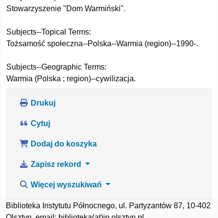
Stowarzyszenie "Dom Warmiński".
Subjects--Topical Terms:
Tożsamość społeczna--Polska--Warmia (region)--1990-.
Subjects--Geographic Terms:
Warmia (Polska ; region)--cywilizacja.
Drukuj
Cytuj
Dodaj do koszyka
Zapisz rekord
Więcej wyszukiwań
Biblioteka Instytutu Północnego, ul. Partyzantów 87, 10-402
Olsztyn, email: biblioteka(at)ip.olsztyn.pl