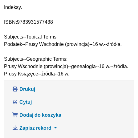
Indeksy.
ISBN:
9783931577438
Subjects--Topical Terms:
Podatek--Prusy Wschodnie (prowincja)--16 w.--źródła.
Subjects--Geographic Terms:
Prusy Wschodnie (prowincja)--genealogia--16 w.--źródła.
Prusy Książęce--źródła--16 w.
Drukuj
Cytuj
Dodaj do koszyka
Zapisz rekord