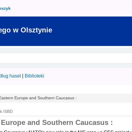
oszyk
ego w Olsztynie
ług haseł
Biblioteki
n Eastern Europe and Southern Caucasus :
k ISBD
n Europe and Southern Caucasus :