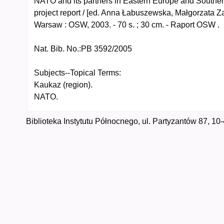
NATO and its partners in Eastern Europe and Southern
project report / [ed. Anna Łabuszewska, Małgorzata Za
Warsaw : OSW, 2003. - 70 s. ; 30 cm. - Raport OSW .
Nat. Bib. No.:
PB 3592/2005
Subjects--Topical Terms:
Kaukaz (region).
NATO.
Biblioteka Instytutu Północnego, ul. Partyzantów 87, 10-4