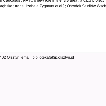
 Caucasus : NATO's new role in the NIS area : a CES project : 
rębska ; transl. Izabela Zygmunt et al.] ; Ośrodek Studiów Wsch
02 Olsztyn, email: biblioteka(at)ip.olsztyn.pl