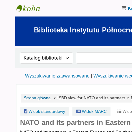
K
Biblioteka Instytutu Północnego w Olsztynie
Biblioteka Instytutu Północn
Szukaj w katalogu po:
Szukaj w katalogu
Wyszukiwanie zaawansowane
Wyszukiwanie wed
Strona główna
ISBD view for NATO and its partners i
Widok standardowy
Widok MARC
Wido
NATO and its partners in Easter