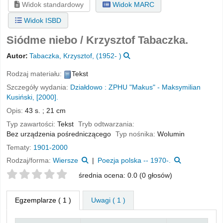
Widok standardowy
Widok MARC
Widok ISBD
Siódme niebo /
Krzysztof Tabaczka.
Autor:
Tabaczka, Krzysztof
, (1952- )
Rodzaj materiału:
Tekst
Szczegóły wydania:
Działdowo :
ZPHU "Makus" - Maksymilian
Kusiński,
[2000].
Opis:
43 s. ; 21 cm
Typ zawartości:
Tekst
Tryb odtwarzania:
Bez urządzenia pośredniczącego
Typ nośnika:
Wolumin
Tematy:
1901-2000
Rodzaj/forma:
Wiersze
Poezja polska -- 1970-.
Twoje oceny
średnia ocena: 0.0 (0 głosów)
Egzemplarze
( 1 )
Uwagi ( 1 )