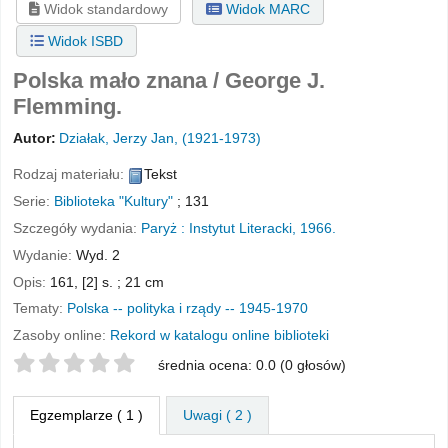
Widok standardowy
Widok MARC
Widok ISBD
Polska mało znana /
George J.
Flemming.
Autor:
Działak, Jerzy Jan
, (1921-1973)
Rodzaj materiału:
Tekst
Serie:
Biblioteka "Kultury"
; 131
Szczegóły wydania:
Paryż :
Instytut Literacki,
1966.
Wydanie:
Wyd. 2
Opis:
161, [2] s. ; 21 cm
Tematy:
Polska -- polityka i rządy -- 1945-1970
Zasoby online:
Rekord w katalogu online biblioteki
Twoje oceny
średnia ocena: 0.0 (0 głosów)
Egzemplarze
( 1 )
Uwagi ( 2 )