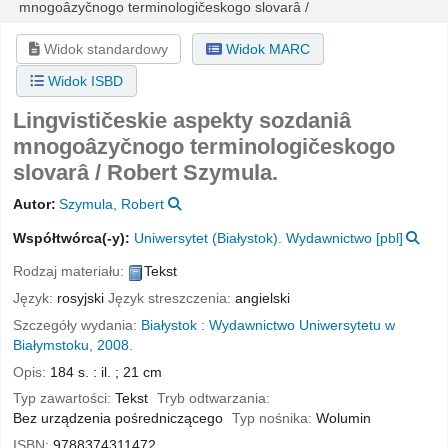
mnogoâzyčnogo terminologičeskogo slovarâ /
Widok standardowy
Widok MARC
Widok ISBD
Lingvističeskie aspekty sozdaniâ
mnogoâzyčnogo terminologičeskogo
slovarâ /
Robert Szymula.
Autor:
Szymula, Robert
Współtwórca(-y):
Uniwersytet (Białystok). Wydawnictwo
[pbl]
Rodzaj materiału:
Tekst
Język:
rosyjski
Język streszczenia:
angielski
Szczegóły wydania:
Białystok :
Wydawnictwo Uniwersytetu w
Białymstoku,
2008.
Opis:
184 s. : il. ; 21 cm
Typ zawartości:
Tekst
Tryb odtwarzania:
Bez urządzenia pośredniczącego
Typ nośnika:
Wolumin
ISBN:
9788374311472