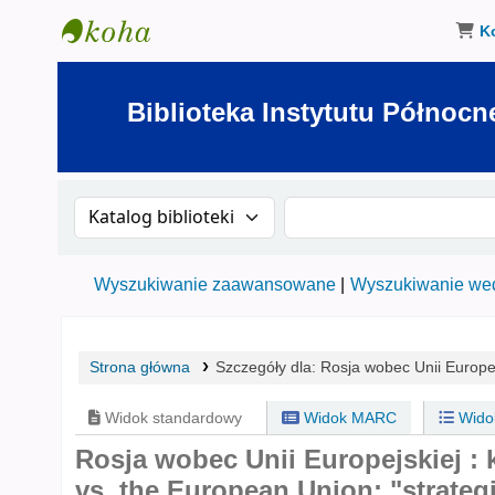
K
Biblioteka Instytutu Północnego w Olsztynie
Biblioteka Instytutu Północn
Szukaj w katalogu po:
Szukaj w katalogu
Wyszukiwanie zaawansowane
Wyszukiwanie wed
Strona główna
Szczegóły dla:
Rosja wobec Unii Europej
Widok standardowy
Widok MARC
Wido
Rosja wobec Unii Europejskiej : 
vs. the European Union: "strategi