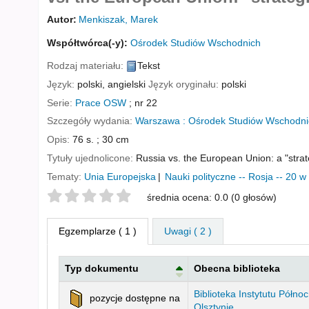
Autor:
Menkiszak, Marek
Współtwórca(-y):
Ośrodek Studiów Wschodnich
Rodzaj materiału:
Tekst
Język:
polski
,
angielski
Język oryginału:
polski
Serie:
Prace OSW
; nr 22
Szczegóły wydania:
Warszawa :
Ośrodek Studiów Wschodnic
Opis:
76 s. ; 30 cm
Tytuły ujednolicone:
Russia vs. the European Union: a "strateg
Tematy:
Unia Europejska
Nauki polityczne -- Rosja -- 20 w
Twoje oceny
średnia ocena: 0.0 (0 głosów)
Egzemplarze
( 1 )
Uwagi ( 2 )
Typ dokumentu
Obecna biblioteka
Egzemplarze
Biblioteka Instytutu Półn
pozycje dostępne na
Olsztynie