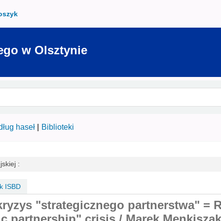
oszyk
ego w Olsztynie
ług haseł
Biblioteki
skiej :
k ISBD
kryzys "strategicznego partnerstwa" = 
c partnership" crisis /
Marek Menkiszak