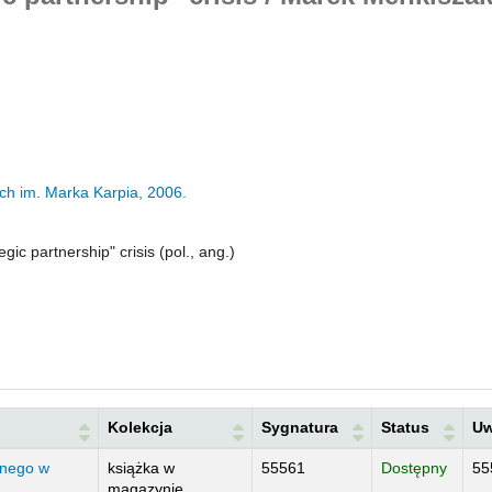
h im. Marka Karpia,
2006.
ic partnership" crisis (pol., ang.)
Kolekcja
Sygnatura
Status
Uw
ocnego w
książka w
55561
55
Dostępny
magazynie