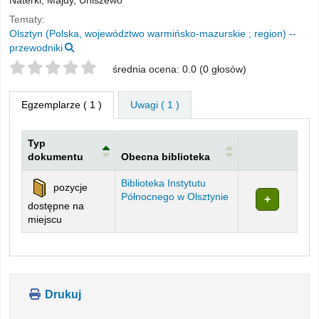
Naterki, Majdy, Uniszewo
Tematy:
Olsztyn (Polska, województwo warmińsko-mazurskie ; region) --
przewodniki
Twoje oceny
średnia ocena: 0.0 (0 głosów)
Egzemplarze
( 1 )
Uwagi ( 1 )
Typ
dokumentu
Obecna biblioteka
Egzemplarze
Biblioteka Instytutu
pozycje
Północnego w Olsztynie
dostępne na
miejscu
Drukuj