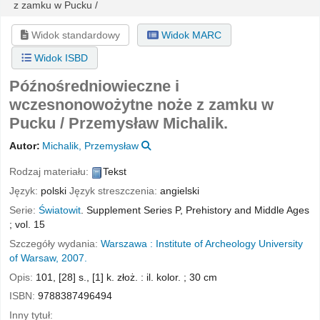
z zamku w Pucku /
Widok standardowy
Widok MARC
Widok ISBD
Późnośredniowieczne i
wczesnonowożytne noże z zamku w
Pucku /
Przemysław Michalik.
Autor:
Michalik, Przemysław
Rodzaj materiału:
Tekst
Język:
polski
Język streszczenia:
angielski
Serie:
Światowit
. Supplement Series P, Prehistory and Middle Ages
; vol. 15
Szczegóły wydania:
Warszawa :
Institute of Archeology University
of Warsaw,
2007.
Opis:
101, [28] s., [1] k. złoż. : il. kolor. ; 30 cm
ISBN:
9788387496494
Inny tytuł: