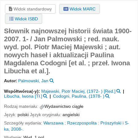
Widok standardowy
Widok MARC
Widok ISBD
Słownik najnowszej historii świata 1900-
2007. 1- /
Jan Palmowski ; red. nauk.
wyd. pol. Piotr Maciej Majewski ; aut.
nowych haseł i aktualizacji Paulina
Magdalena Codogni [et al. ; przeł. Iwona
Libucha et al.].
Autor:
Palmowski, Jan
Współtwórca(-y):
Majewski, Piotr Maciej
, (1972- )
[Red.]
Libucha, Iwona
[Tł.]
Codogni, Paulina
, (1978- )
Rodzaj materiału:
Wydawnictwo ciągłe
Język:
polski
Język oryginału:
angielski
Szczegóły wydania:
Warszawa :
Rzeczpospolita :
Prószyński i S-
ka,
2008-.
Wydanie:
Wyd. 1 pol