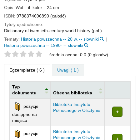
Opis:
Wol. : il. kolor. ; 24 cm
ISBN:
9788374696890 (całość)
Tytuły ujednolicone:
Dictionary of twentieth-century world history (pol.)
Tematy:
Historia powszechna -- 20 w. -- słowniki
Historia powszechna -- 1990- -- słowniki
Twoje oceny
średnia ocena: 0.0 (0 głosów)
Egzemplarze
( 6 )
Uwagi ( 1 )
Typ
dokumentu
Obecna biblioteka
Egzemplarze
Biblioteka Instytutu
pozycje
Północnego w Olsztynie
dostępne na
miejscu
Biblioteka Instytutu
pozycje
Północnego w Olsztynie