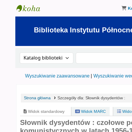
K
Biblioteka Instytutu Północnego w Olsztynie
Biblioteka Instytutu Północn
Szukaj w katalogu po:
Szukaj w katalogu
Wyszukiwanie zaawansowane
Wyszukiwanie wed
Strona główna
Szczegóły dla:
Słownik dysydentów :
Widok standardowy
Widok MARC
Wido
Słownik dysydentów : czołowe p
komunistycznych w latach 1956-19