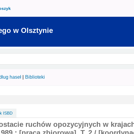
oszyk
ego w Olsztynie
ług haseł
Biblioteki
k ISBD
ostacie ruchów opozycyjnych w krajac
89 : [praca zbiorowa]. T. 2 /
[koordyna