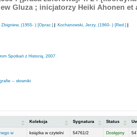
ew Gluza ; inicjatorzy Heiki Ahonen et a
 Zbigniew
, (1955- )
[Oprac.]
Kochanowski, Jerzy
, (1960- )
[Red.]
om Spotkań z Historią,
2007.
rafie -- słowniki
Kolekcja
Sygnatura
Status
Uw
cnego w
książka w czytelni
54761/2
54
Dostępny