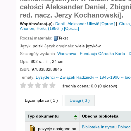
całości Aleksander Daniel, Zbigni
red. nacz. Jerzy Kochanowski].
Współtwórca(-y):
Danil', Aleksandr Ulievič
[Oprac.]
Gluza,
Ahonen, Heiki
, (1956- )
[Oprac.]
Rodzaj materiału:
Tekst
Język:
polski
Język oryginału:
wiele języków
Szczegóły wydania:
Warszawa :
Fundacja Ośrodka Karta :
D
Opis:
802 s. : il. ; 24 cm
ISBN:
9788388288845
Tematy:
Dysydenci -- Związek Radziecki -- 1945-1990 -- biog
Twoje oceny
średnia ocena: 0.0 (0 głosów)
Egzemplarze
( 1 )
Uwagi ( 3 )
Typ dokumentu
Obecna biblioteka
Egzemplarze
Biblioteka Instytutu Półno
pozycje dostępne na