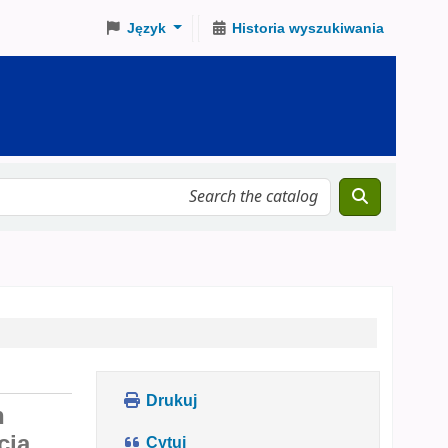
Język
Historia wyszukiwania
Drukuj
h
cja
Cytuj