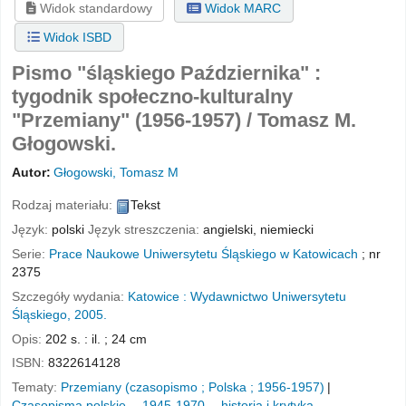
Widok standardowy
Widok MARC
Widok ISBD
Pismo "śląskiego Października" :
tygodnik społeczno-kulturalny
"Przemiany" (1956-1957) /
Tomasz M.
Głogowski.
Autor:
Głogowski, Tomasz M
Rodzaj materiału:
Tekst
Język:
polski
Język streszczenia:
angielski
,
niemiecki
Serie:
Prace Naukowe Uniwersytetu Śląskiego w Katowicach
; nr
2375
Szczegóły wydania:
Katowice :
Wydawnictwo Uniwersytetu
Śląskiego,
2005.
Opis:
202 s. : il. ; 24 cm
ISBN:
8322614128
Tematy:
Przemiany (czasopismo ; Polska ; 1956-1957)
Czasopisma polskie -- 1945-1970 -- historia i krytyka