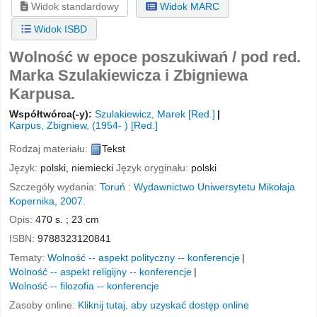
Widok standardowy
Widok MARC
Widok ISBD
Wolność w epoce poszukiwań /
pod red.
Marka Szulakiewicza i Zbigniewa
Karpusa.
Współtwórca(-y):
Szulakiewicz, Marek
[Red.]
Karpus, Zbigniew
, (1954- )
[Red.]
Rodzaj materiału:
Tekst
Język:
polski
,
niemiecki
Język oryginału:
polski
Szczegóły wydania:
Toruń :
Wydawnictwo Uniwersytetu Mikołaja
Kopernika,
2007.
Opis:
470 s. ; 23 cm
ISBN:
9788323120841
Tematy:
Wolność -- aspekt polityczny -- konferencje
Wolność -- aspekt religijny -- konferencje
Wolność -- filozofia -- konferencje
Zasoby online:
Kliknij tutaj, aby uzyskać dostęp online